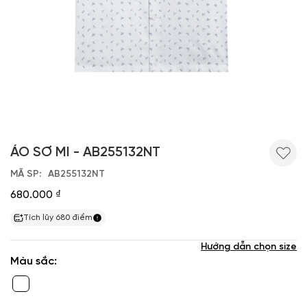
ÁO SƠ MI - AB255132NT
MÃ SP
AB255132NT
680.000 ₫
Tích lũy
680
điểm
Hướng dẫn chọn size
Màu sắc