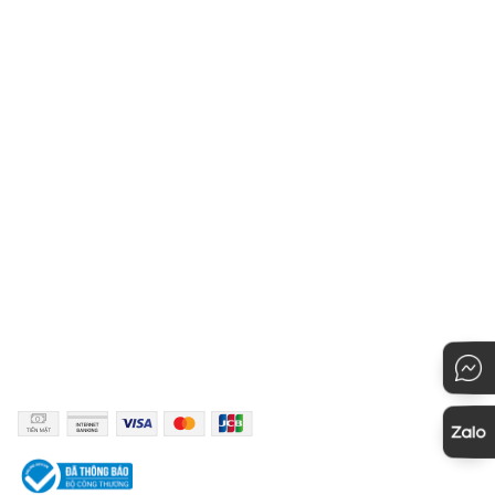
thiết
Hệ thống cửa hàng
Chính sách vận chuyển
Liên hệ với Owen
Hướng dẫn chọn kích cỡ
Chính sách bảo mật
Hướng dẫn thanh toán
Quy định đổi hàng
Hướng dẫn mua hàng
KẾT NỐI
PHƯƠNG THỨC THANH TOÁN