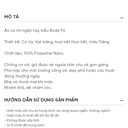
MÔ TẢ
Áo sơ mi ngắn tay, kiểu Body Fit.
Thiết kế: Có túi, Vạt bằng, họa tiết Họa tiết, màu Trắng.
Chất liệu: 100% Polyester Nano.
Chống co rút, giữ được vẻ ngoài chỉn chu và gọn gàng.
Phù hợp cho môi trường công sở, dạo phố hoặc các hoạt
động thường ngày.
Nhẹ và thoải mái khi mặc.
Nhanh khô, dễ chăm sóc.
HƯỚNG DẪN SỬ DỤNG SẢN PHẨM
- Giặt máy với chu kỳ trung bình và vòng quay ngắn, không ngâm
- Giặt máy ở nhiệt độ tối đa 30 độ
- Không được sấy khô
- Ủi ở nhiệt độ trung bình