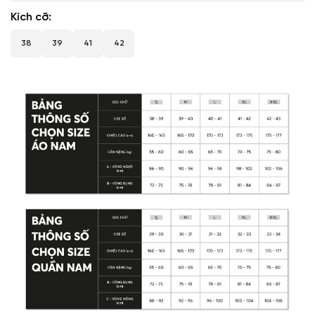
Kích cỡ
38
39
41
42