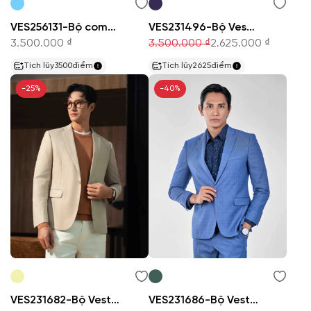
VES256131-Bộ comple
VES231496-Bộ Veston
3.500.000 ₫
3.500.000 ₫
2.625.000 ₫
Tích lũy
3500
điểm
Tích lũy
2625
điểm
-25%
-40%
VES231682-Bộ Veston
VES231686-Bộ Veston