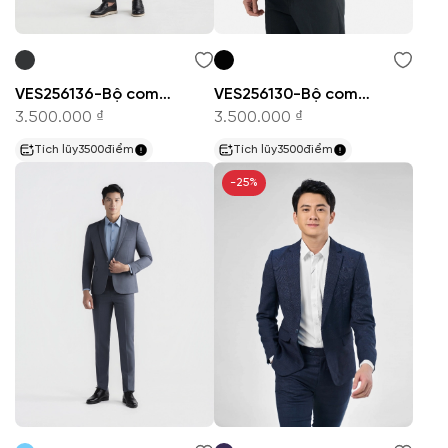
VES256136-Bộ comple
VES256130-Bộ comple
3.500.000 ₫
3.500.000 ₫
Tích lũy
3500
điểm
Tích lũy
3500
điểm
-25%