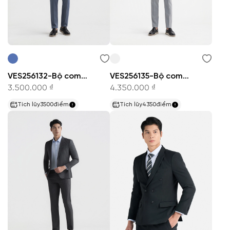
VES256132-Bộ comple
VES256135-Bộ comple
3.500.000 ₫
4.350.000 ₫
Tích lũy
3500
điểm
Tích lũy
4350
điểm