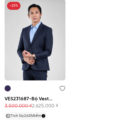
-25%
VES231687-Bộ Veston
3.500.000 ₫
2.625.000 ₫
Tích lũy
2625
điểm