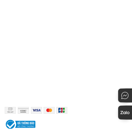
thiết
Hệ thống cửa hàng
Chính sách vận chuyển
Liên hệ với Owen
Hướng dẫn chọn kích cỡ
Chính sách bảo mật
Hướng dẫn thanh toán
Quy định đổi hàng
Hướng dẫn mua hàng
KẾT NỐI
PHƯƠNG THỨC THANH TOÁN