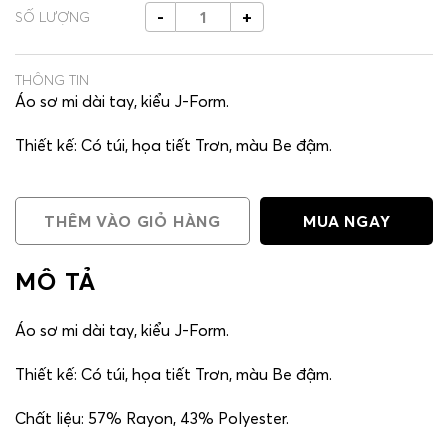
-
+
SỐ LƯỢNG
THÔNG TIN
Áo sơ mi dài tay, kiểu J-Form.
Thiết kế: Có túi, họa tiết Trơn, màu Be đậm.
Chất liệu: 57% Rayon, 43% Polyester.
THÊM VÀO GIỎ HÀNG
MUA NGAY
Phù hợp mặc đi làm, công sở, gặp gỡ khách hàng hoặc
các hoạt động thường ngày.
MÔ TẢ
Áo sơ mi dài tay, kiểu J-Form.
Thiết kế: Có túi, họa tiết Trơn, màu Be đậm.
Chất liệu: 57% Rayon, 43% Polyester.