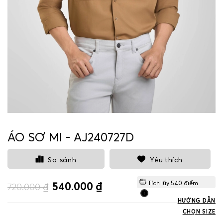
ÁO SƠ MI - AJ240727D
So sánh
Yêu thích
Tích lũy
540
điểm
540.000 ₫
720.000 ₫
HƯỚNG DẪN
CHỌN SIZE