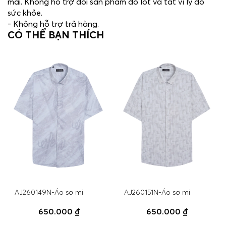
mãi. Không hỗ trợ đổi sản phẩm đồ lót và tất vì lý do
sức khỏe.
- Không hỗ trợ trả hàng.
CÓ THỂ BẠN THÍCH
AJ260149N-Áo sơ mi
AJ260151N-Áo sơ mi
650.000 ₫
650.000 ₫