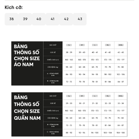
Kích cỡ
38
39
40
41
42
43