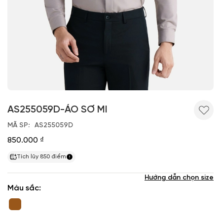
AS255059D-ÁO SƠ MI
MÃ SP
AS255059D
850.000 ₫
Tích lũy
850
điểm
Hướng dẫn chọn size
Màu sắc