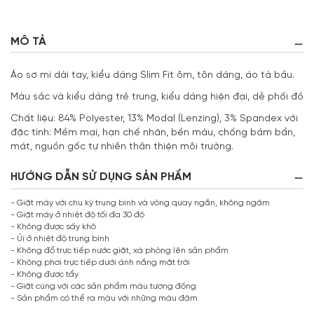
MÔ TẢ
Áo sơ mi dài tay, kiểu dáng Slim Fit ôm, tôn dáng, áo tà bầu.
Màu sắc và kiểu dáng trẻ trung, kiểu dáng hiện đại, dễ phối đồ
Chất liệu: 84% Polyester, 13% Modal (Lenzing), 3% Spandex với
đặc tính: Mềm mại, hạn chế nhăn, bền màu, chống bám bẩn,
mát, nguồn gốc tự nhiên thân thiện môi trường.
HƯỚNG DẪN SỬ DỤNG SẢN PHẨM
- Giặt máy với chu kỳ trung bình và vòng quay ngắn, không ngâm
- Giặt máy ở nhiệt độ tối đa 30 độ
- Không được sấy khô
- Ủi ở nhiệt độ trung bình
- Không đổ trực tiếp nước giặt, xà phòng lên sản phẩm
- Không phơi trực tiếp dưới ánh nắng mặt trời
- Không được tẩy
- Giặt cùng với các sản phẩm màu tương đồng
- Sản phẩm có thể ra màu với những màu đậm