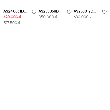
AS240531D-Áo sơ mi
AS255058D-Áo sơ mi
AS255012D-Áo sơ mi
690.000 ₫
850.000 ₫
680.000 ₫
517.500 ₫
CÔNG TY CỔ PHẦN THỜI TRANG KOWIL VIỆT
NAM
Hotline: 1900 8079
8:30 - 19:00 tất cả các ngày trong tuần.