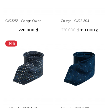
CV232551-Cà vạt Owen
Cà vạt - CV221504
220.000 ₫
220.000 ₫
110.000 ₫
-50%