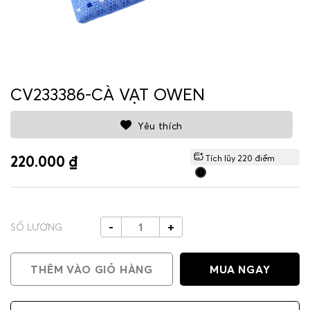
CV233386-CÀ VẠT OWEN
Yêu thích
220.000 ₫
Tích lũy
220
điểm
-
+
SỐ LƯỢNG
THÊM VÀO GIỎ HÀNG
MUA NGAY