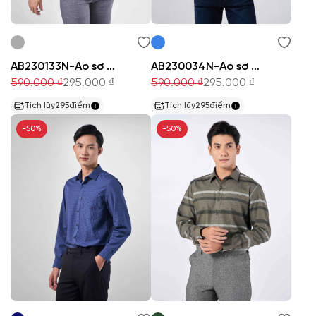
AB230133N-Áo sơ mi nam
AB230034N-Áo sơ mi nam
590.000 ₫
295.000 ₫
590.000 ₫
295.000 ₫
Tích lũy
295
điểm
Tích lũy
295
điểm
-50%
-50%