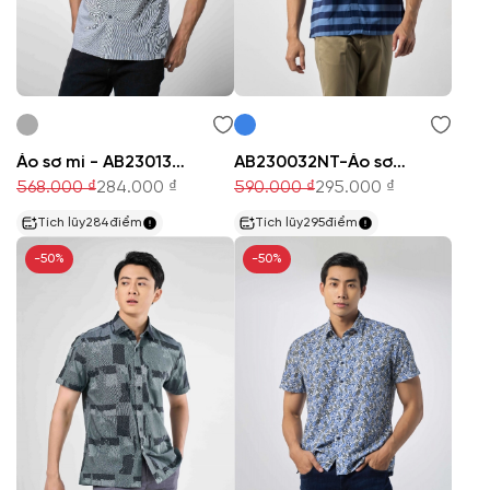
Áo sơ mi - AB230137NT
AB230032NT-Áo sơ mi nam
568.000 ₫
284.000 ₫
590.000 ₫
295.000 ₫
Tích lũy
284
điểm
Tích lũy
295
điểm
-50%
-50%