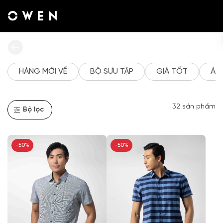
Tài
khoản
của
tôi
HÀNG MỚI VỀ
BỘ SƯU TẬP
GIÁ TỐT
ÁO
Danh
sách
yêu
thích
32
sản phẩm
Bộ lọc
Đăng
nhập
-50%
-50%
Tạo
tài
khoản