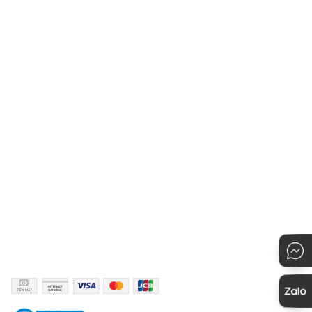
Blog
Chính sách khách hàng thân
thiết
Hệ thống cửa hàng
Chính sách vận chuyển
Liên hệ với Owen
Hướng dẫn chọn kích cỡ
Chính sách bảo mật
Hướng dẫn thanh toán
Quy định đổi hàng
Hướng dẫn mua hàng
KẾT NỐI
PHƯƠNG THỨC THANH TOÁN