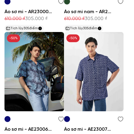
Áo sơ mi - AR230003DT
Áo sơ mi nam - AR220913DT
610.000 ₫
305.000 ₫
610.000 ₫
305.000 ₫
Tích lũy
305
điểm
Tích lũy
305
điểm
-50%
-50%
Áo sơ mi - AE230068N
Áo sơ mi - AE230073NT