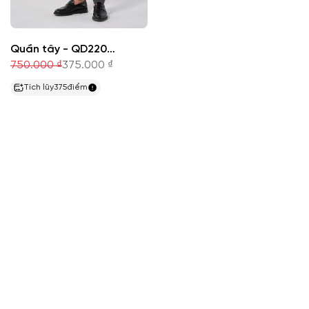
Quần tây - QD220682
750.000 ₫
375.000 ₫
Tích lũy
375
điểm
CÔNG TY CỔ PHẦN THỜI TRANG KOWIL VIỆT
NAM
Hotline: 1900 8079
8:30 - 19:00 tất cả các ngày trong tuần.
VP Phía Bắc:
Tầng 17 tòa nhà Viwaseen, 48 Phố
Tố Hữu, Đại Mỗ, Hà Nội.