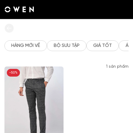
Tài
khoản
của
tôi
Danh
HÀNG MỚI VỀ
BỘ SƯU TẬP
GIÁ TỐT
ÁO
sách
yêu
thích
1
sản phẩm
Đăng
-50%
nhập
Tạo
tài
khoản