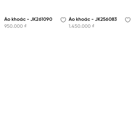
Áo khoác - JK261090
Áo khoác - JK256083
950.000 ₫
1.450.000 ₫
CÔNG TY CỔ PHẦN THỜI TRANG KOWIL VIỆT
NAM