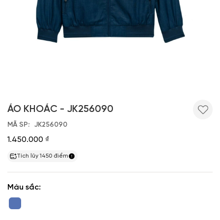
ÁO KHOÁC - JK256090
MÃ SP
JK256090
1.450.000 ₫
Tích lũy
1450
điểm
Màu sắc