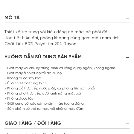
MÔ TẢ
Thiết kế trẻ trung với kiểu dáng dễ mặc, dễ phối đồ.
Họa tiết hiện đại, phóng khoáng cùng gam màu nam tính.
Chất liệu: 80% Polyester 20% Rayon
HƯỚNG DẪN SỬ DỤNG SẢN PHẨM
- Giặt máy với chu kỳ trung bình và vòng quay ngắn, không ngâm
- Giặt máy ở nhiệt độ tối đa 30 độ
- Không được sấy khô
- Ủi ở nhiệt độ trung bình
- Không đổ trực tiếp nước giặt, xà phòng lên sản phẩm
- Không phơi trực tiếp dưới ánh nắng mặt trời
- Không được tẩy
- Giặt cùng với các sản phẩm màu tương đồng
- Sản phẩm có thể ra màu với những màu đậm
GIAO HÀNG / ĐỔI HÀNG