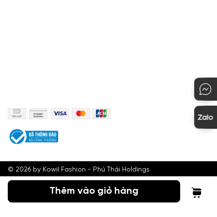
Hướng dẫn mua hàng
KẾT NỐI
PHƯƠNG THỨC THANH TOÁN
©
2026
by Kowil Fashion - Phú Thái Holdings
Thêm vào giỏ hàng