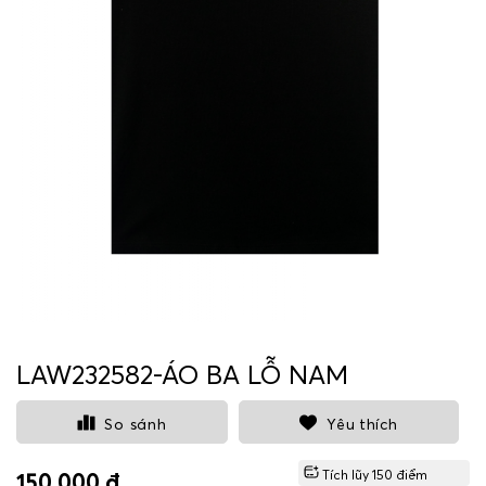
LAW232582-ÁO BA LỖ NAM
So sánh
Yêu thích
Tích lũy
150
điểm
150.000 ₫