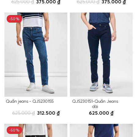
625.000 ₫
375.000 ₫
625.000 ₫
375.000 ₫
-50%
-50%
Quần jeans - QJS230155
QJS230151-Quần Jeans
dài
625.000 ₫
312.500 ₫
625.000 ₫
-50%
-50%