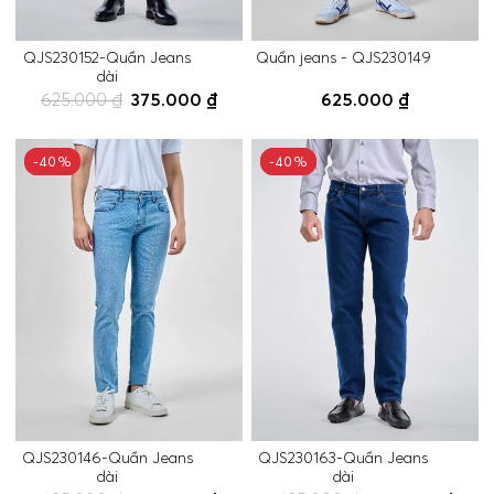
QJS230152-Quần Jeans
Quần jeans - QJS230149
dài
625.000 ₫
375.000 ₫
625.000 ₫
-40%
-40%
-40%
-40%
QJS230146-Quần Jeans
QJS230163-Quần Jeans
dài
dài