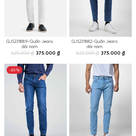
QJS231889-Quần Jeans
QJS231882-Quần Jeans
dài nam
dài nam
625.000 ₫
375.000 ₫
625.000 ₫
375.000 ₫
-40%
-40%