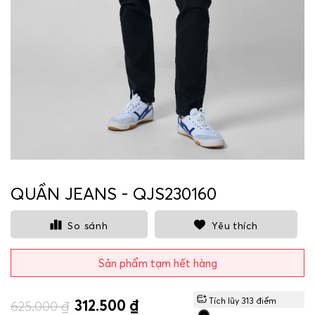
QUẦN JEANS - QJS230160
So sánh
Yêu thích
Sản phẩm tạm hết hàng
Tích lũy
313
điểm
312.500 ₫
625.000 ₫