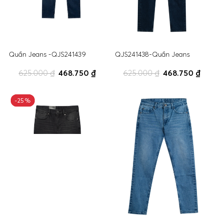
Quần Jeans -QJS241439
QJS241438-Quần Jeans
625.000 ₫
468.750 ₫
625.000 ₫
468.750 ₫
-25%
-25%