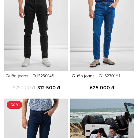
Quần jeans - QJS230148
Quần jeans - QJS230161
625.000 ₫
312.500 ₫
625.000 ₫
-50%
-50%