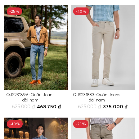
-25%
-25%
-40%
-40%
QJS231896-Quần Jeans
QJS231883-Quần Jeans
dài nam
dài nam
625.000 ₫
468.750 ₫
625.000 ₫
375.000 ₫
-40%
-40%
-25%
-25%