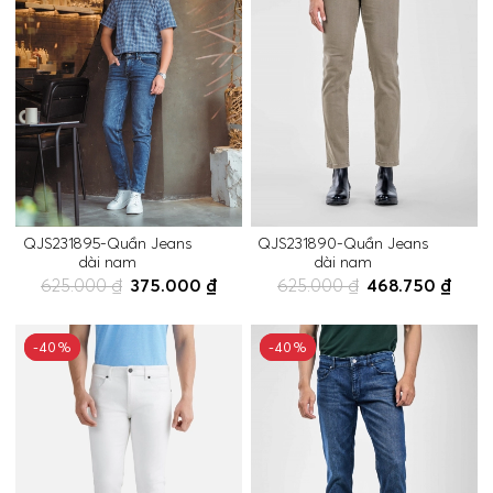
QJS231895-Quần Jeans
QJS231890-Quần Jeans
dài nam
dài nam
625.000 ₫
375.000 ₫
625.000 ₫
468.750 ₫
-40%
-40%
-40%
-40%