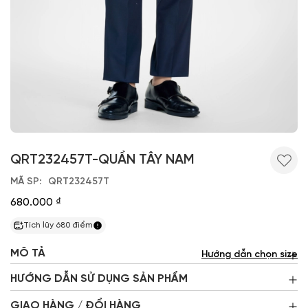
QRT232457T-QUẦN TÂY NAM
MÃ SP
QRT232457T
680.000 ₫
Tích lũy
680
điểm
MÔ TẢ
Hướng dẫn chọn size
HƯỚNG DẪN SỬ DỤNG SẢN PHẨM
GIAO HÀNG / ĐỔI HÀNG