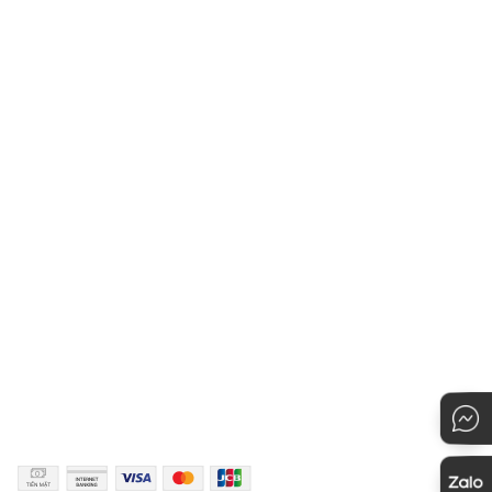
Giới thiệu
Hỏi đáp
Blog
Chính sách khách hàng thân
thiết
Hệ thống cửa hàng
Chính sách vận chuyển
Liên hệ với Owen
Hướng dẫn chọn kích cỡ
Chính sách bảo mật
Hướng dẫn thanh toán
Quy định đổi hàng
Hướng dẫn mua hàng
KẾT NỐI
PHƯƠNG THỨC THANH TOÁN