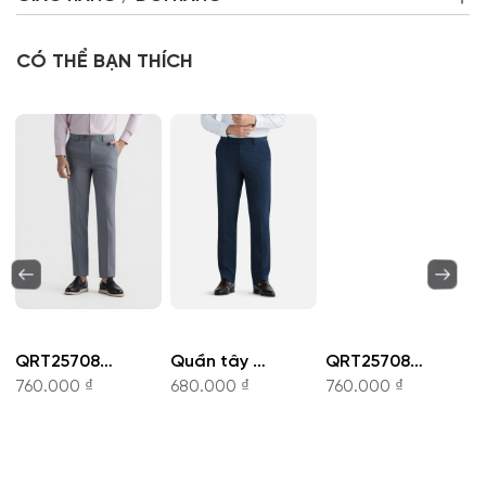
CÓ THỂ BẠN THÍCH
QRT257080-Quần nam
Quần tây - QRT257102
QRT257082-Quần nam
760.000 ₫
680.000 ₫
760.000 ₫