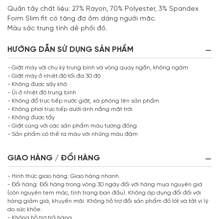
Quần tây chất liệu: 27% Rayon, 70% Polyester, 3% Spandex
Form Slim fit có tăng đơ ôm dáng người mặc.
Màu sắc trung tính dễ phối đồ.
HƯỚNG DẪN SỬ DỤNG SẢN PHẨM
- Giặt máy với chu kỳ trung bình và vòng quay ngắn, không ngâm
- Giặt máy ở nhiệt độ tối đa 30 độ
- Không được sấy khô
- Ủi ở nhiệt độ trung bình
- Không đổ trực tiếp nước giặt, xà phòng lên sản phẩm
- Không phơi trực tiếp dưới ánh nắng mặt trời
- Không được tẩy
- Giặt cùng với các sản phẩm màu tương đồng
- Sản phẩm có thể ra màu với những màu đậm
GIAO HÀNG / ĐỔI HÀNG
- Hình thức giao hàng: Giao hàng nhanh.
- Đổi hàng: Đổi hàng trong vòng 30 ngày đối với hàng mua nguyên giá
(còn nguyên tem mác, tình trạng ban đầu). Không áp dụng đổi đối với
hàng giảm giá, khuyến mãi. Không hỗ trợ đổi sản phẩm đồ lót và tất vì lý
do sức khỏe.
- Không hỗ trợ trả hàng.