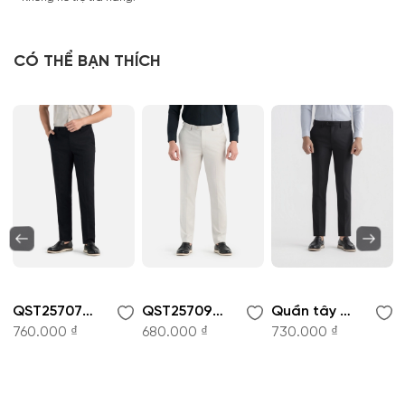
CÓ THỂ BẠN THÍCH
QST257075-Quần nam
QST257096-Quần nam
Quần tây nam - QST252470R2
760.000 ₫
680.000 ₫
730.000 ₫