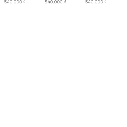
540.000 ₫
540.000 ₫
540.000 ₫
CÔNG TY CỔ PHẦN THỜI TRANG KOWIL VIỆT
NAM
Hotline: 1900 8079
8:30 - 19:00 tất cả các ngày trong tuần.