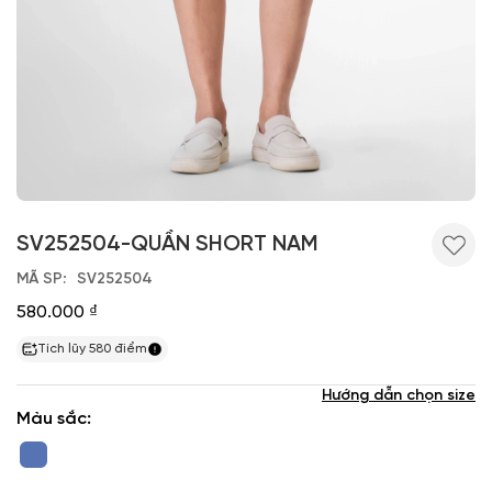
SV252504-QUẦN SHORT NAM
MÃ SP
SV252504
580.000 ₫
Tích lũy
580
điểm
Hướng dẫn chọn size
Màu sắc