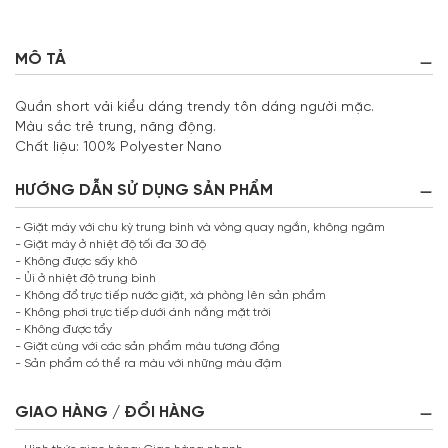
MÔ TẢ
Quần short vải kiểu dáng trendy tôn dáng người mặc.
Màu sắc trẻ trung, năng động.
Chất liệu: 100% Polyester Nano
HƯỚNG DẪN SỬ DỤNG SẢN PHẨM
- Giặt máy với chu kỳ trung bình và vòng quay ngắn, không ngâm
- Giặt máy ở nhiệt độ tối đa 30 độ
- Không được sấy khô
- Ủi ở nhiệt độ trung bình
- Không đổ trực tiếp nước giặt, xà phòng lên sản phẩm
- Không phơi trực tiếp dưới ánh nắng mặt trời
- Không được tẩy
- Giặt cùng với các sản phẩm màu tương đồng
- Sản phẩm có thể ra màu với những màu đậm
GIAO HÀNG / ĐỔI HÀNG