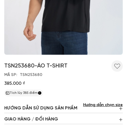
TSN253680-ÁO T-SHIRT
MÃ SP
TSN253680
385.000 ₫
Tích lũy
385
điểm
Hướng dẫn chọn size
HƯỚNG DẪN SỬ DỤNG SẢN PHẨM
GIAO HÀNG / ĐỔI HÀNG