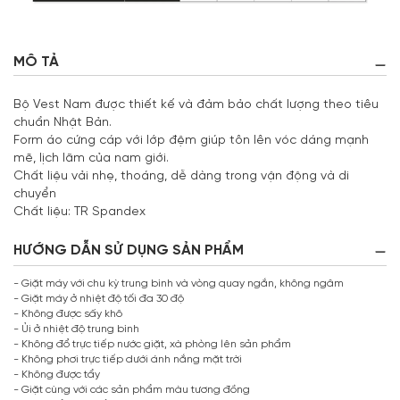
MÔ TẢ
Bộ Vest Nam được thiết kế và đảm bảo chất lượng theo tiêu
chuẩn Nhật Bản.
Form áo cứng cáp với lớp đệm giúp tôn lên vóc dáng mạnh
mẽ, lịch lãm của nam giới.
Chất liệu vải nhẹ, thoáng, dễ dàng trong vận động và di
chuyển
Chất liệu: TR Spandex
HƯỚNG DẪN SỬ DỤNG SẢN PHẨM
- Giặt máy với chu kỳ trung bình và vòng quay ngắn, không ngâm
- Giặt máy ở nhiệt độ tối đa 30 độ
- Không được sấy khô
- Ủi ở nhiệt độ trung bình
- Không đổ trực tiếp nước giặt, xà phòng lên sản phẩm
- Không phơi trực tiếp dưới ánh nắng mặt trời
- Không được tẩy
- Giặt cùng với các sản phẩm màu tương đồng