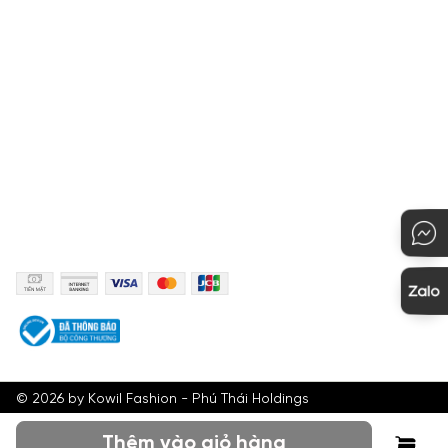
Hướng dẫn thanh toán
Quy định đổi hàng
Hướng dẫn mua hàng
KẾT NỐI
PHƯƠNG THỨC THANH TOÁN
©
2026
by Kowil Fashion - Phú Thái Holdings
Thêm vào giỏ hàng