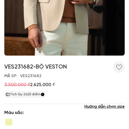
VES231682-BỘ VESTON
MÃ SP
VES231682
3.500.000 ₫
2.625.000 ₫
Tích lũy
2625
điểm
Hướng dẫn chọn size
Màu sắc