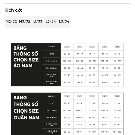
Kích cỡ
M2/32
M3/32
L1/33
L2/34
L3/34