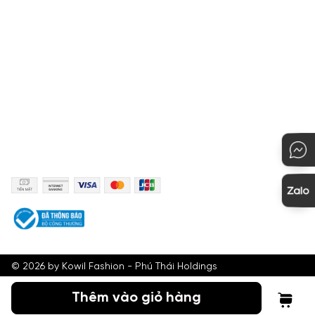
Quy định đổi hàng
Hướng dẫn mua hàng
KẾT NỐI
PHƯƠNG THỨC THANH TOÁN
©
2026
by Kowil Fashion - Phú Thái Holdings
Thêm vào giỏ hàng