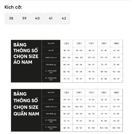
Kích cỡ
38
39
40
41
42