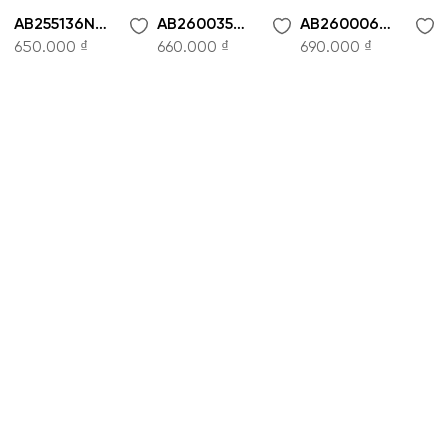
AB255136NT-Áo sơ mi
AB260035NT-Áo sơ mi
AB260006NT-Áo sơ mi
650.000 ₫
660.000 ₫
690.000 ₫
CÔNG TY CỔ PHẦN THỜI TRANG KOWIL VIỆT