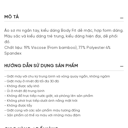
MÔ TẢ
Áo sơ mi ngắn tay, kiểu dáng Body Fit dễ mặc, hợp form dáng.
Màu sắc và kiểu dáng trẻ trung, kiểu dáng hiện đại, dễ phối
đồ.
Chất liệu: 19% Viscose (From bamboo), 77% Polyester 4%
Spandex
HƯỚNG DẪN SỬ DỤNG SẢN PHẨM
- Giặt máy với chu kỳ trung bình và vòng quay ngắn, không ngâm
- Giặt máy ở nhiệt độ tối đa 30 độ
- Không được sấy khô
- Ủi ở nhiệt độ trung bình
- Không đổ trực tiếp nước giặt, xà phòng lên sản phẩm
- Không phơi trực tiếp dưới ánh nắng mặt trời
- Không được tẩy
- Giặt cùng với các sản phẩm màu tương đồng
- Sản phẩm có thể ra màu với những màu đậm