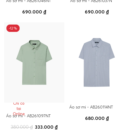
Áo sơ mi - AB261046NT
Áo sơ mi - AB261037N
690.000 ₫
690.000 ₫
-12%
-12%
Chỉ có
Áo sơ mi - AB260114NT
tại
Online
Áo sơ mi - AB261097NT
680.000 ₫
380.000 ₫
333.000 ₫