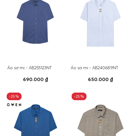
Áo sơ mi - AB255123NT
Áo sơ mi - AB240689NT
690.000 ₫
650.000 ₫
-25%
-25%
-25%
-25%