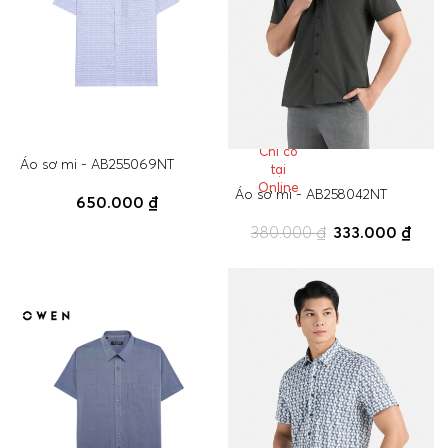
Chỉ có
Áo sơ mi - AB255069NT
tại
Online
Áo sơ mi - AB258042NT
650.000 ₫
380.000 ₫
333.000 ₫