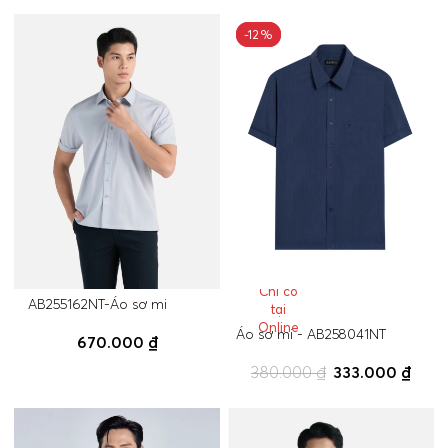
-12%
-12%
Chỉ có
AB255162NT-Áo sơ mi
tại
Online
Áo sơ mi - AB258041NT
670.000 ₫
380.000 ₫
333.000 ₫