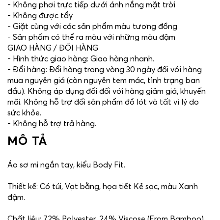
- Không phơi trực tiếp dưới ánh nắng mặt trời
- Không được tẩy
- Giặt cùng với các sản phẩm màu tương đồng
- Sản phẩm có thể ra màu với những màu đậm
GIAO HÀNG / ĐỔI HÀNG
- Hình thức giao hàng: Giao hàng nhanh.
- Đổi hàng: Đổi hàng trong vòng 30 ngày đối với hàng
mua nguyên giá (còn nguyên tem mác, tình trạng ban
đầu). Không áp dụng đổi đối với hàng giảm giá, khuyến
mãi. Không hỗ trợ đổi sản phẩm đồ lót và tất vì lý do
sức khỏe.
- Không hỗ trợ trả hàng.
MÔ TẢ
Áo sơ mi ngắn tay, kiểu Body Fit.
Thiết kế: Có túi, Vạt bằng, họa tiết Kẻ sọc, màu Xanh
đậm.
Chất liệu: 72% Polyester, 24% Viscose (From Bamboo),