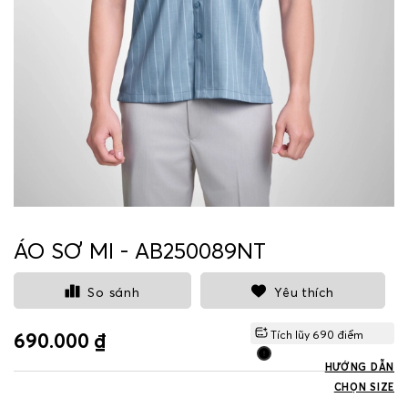
ÁO SƠ MI - AB250089NT
So sánh
Yêu thích
Tích lũy
690
điểm
690.000 ₫
HƯỚNG DẪN
CHỌN SIZE