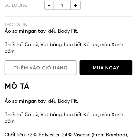
-
+
SỐ LƯỢNG
THÔNG TIN
Áo sơ mi ngắn tay, kiểu Body Fit.
Thiết kế: Có túi, Vạt bằng, họa tiết Kẻ sọc, màu Xanh
đậm.
Chất liệu: 72% Polyester, 24% Viscose (From Bamboo),
THÊM VÀO GIỎ HÀNG
MUA NGAY
4% Spandex.
Phù hợp mặc đi làm, công sở, gặp gỡ khách hàng hoặc
MÔ TẢ
các hoạt động thường ngày.
Áo sơ mi ngắn tay, kiểu Body Fit.
Thiết kế: Có túi, Vạt bằng, họa tiết Kẻ sọc, màu Xanh
đậm.
Chất liệu: 72% Polyester, 24% Viscose (From Bamboo),