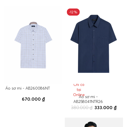
-12%
-12%
Chỉ có
Áo sơ mi - AB260086NT
tại
Online
Áo sơ mi -
670.000 ₫
AB258041NTR26
380.000 ₫
333.000 ₫