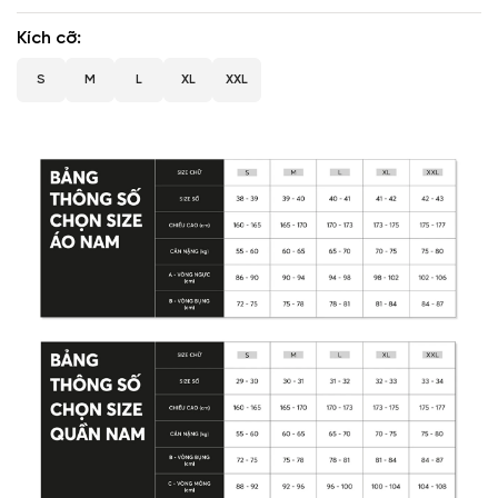
Kích cỡ
S
M
L
XL
XXL