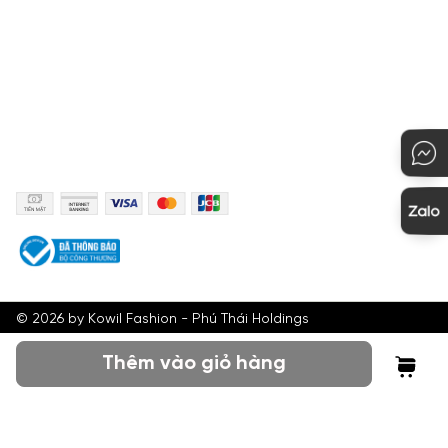
KẾT NỐI
PHƯƠNG THỨC THANH TOÁN
©
2026
by Kowil Fashion - Phú Thái Holdings
Thêm vào giỏ hàng
Tìm kiếm
Tài khoản
Giỏ hàng
Menu