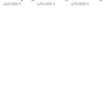
425.000 ₫
470.000 ₫
470.000 ₫
CÔNG TY CỔ PHẦN THỜI TRANG KOWIL VIỆT
NAM
Hotline: 1900 8079