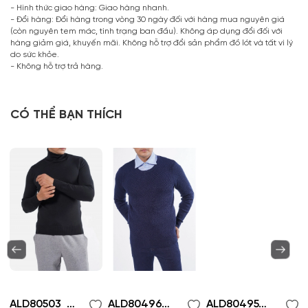
- Hình thức giao hàng: Giao hàng nhanh.
- Đổi hàng: Đổi hàng trong vòng 30 ngày đối với hàng mua nguyên giá
(còn nguyên tem mác, tình trạng ban đầu). Không áp dụng đổi đối với
hàng giảm giá, khuyến mãi. Không hỗ trợ đổi sản phẩm đồ lót và tất vì lý
do sức khỏe.
- Không hỗ trợ trả hàng.
CÓ THỂ BẠN THÍCH
ALD80503_Ao len
ALD80496_Ao len
ALD80495_Ao len