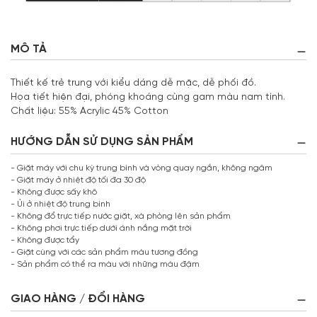
MÔ TẢ
Thiết kế trẻ trung với kiểu dáng dễ mặc, dễ phối đồ.
Họa tiết hiện đại, phóng khoáng cùng gam màu nam tính.
Chất liệu: 55% Acrylic 45% Cotton
HƯỚNG DẪN SỬ DỤNG SẢN PHẨM
- Giặt máy với chu kỳ trung bình và vòng quay ngắn, không ngâm
- Giặt máy ở nhiệt độ tối đa 30 độ
- Không được sấy khô
- Ủi ở nhiệt độ trung bình
- Không đổ trực tiếp nước giặt, xà phòng lên sản phẩm
- Không phơi trực tiếp dưới ánh nắng mặt trời
- Không được tẩy
- Giặt cùng với các sản phẩm màu tương đồng
- Sản phẩm có thể ra màu với những màu đậm
GIAO HÀNG / ĐỔI HÀNG