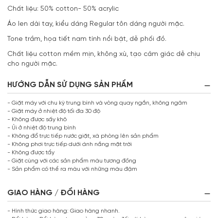
Chất liệu: 50% cotton- 50% acrylic
Áo len dài tay, kiểu dáng Regular tôn dáng người mặc.
Tone trầm, họa tiết nam tính nổi bật, dễ phối đồ.
Chất liệu cotton mềm mịn, không xù, tạo cảm giác dễ chịu
cho người mặc.
HƯỚNG DẪN SỬ DỤNG SẢN PHẨM
- Giặt máy với chu kỳ trung bình và vòng quay ngắn, không ngâm
- Giặt máy ở nhiệt độ tối đa 30 độ
- Không được sấy khô
- Ủi ở nhiệt độ trung bình
- Không đổ trực tiếp nước giặt, xà phòng lên sản phẩm
- Không phơi trực tiếp dưới ánh nắng mặt trời
- Không được tẩy
- Giặt cùng với các sản phẩm màu tương đồng
- Sản phẩm có thể ra màu với những màu đậm
GIAO HÀNG / ĐỔI HÀNG
- Hình thức giao hàng: Giao hàng nhanh.