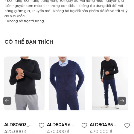
- Đổi hàng: Đổi hàng trong vòng 30 ngày đối với hàng mua nguyên giá
(còn nguyên tem mác, tình trạng ban đầu). Không áp dụng đổi đối với
hàng giảm giá, khuyến mãi. Không hỗ trợ đổi sản phẩm đồ lót và tất vì lý
do sức khỏe.
- Không hỗ trợ trả hàng.
CÓ THỂ BẠN THÍCH
ALD80503_Ao len
ALD80496_Ao len
ALD80495_Ao len
425.000 ₫
470.000 ₫
470.000 ₫