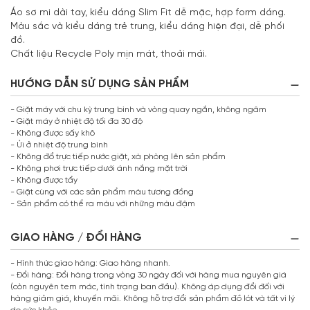
Áo sơ mi dài tay, kiểu dáng Slim Fit dễ mặc, hợp form dáng.
Màu sắc và kiểu dáng trẻ trung, kiểu dáng hiện đại, dễ phối
đồ.
Chất liệu Recycle Poly mịn mát, thoải mái.
HƯỚNG DẪN SỬ DỤNG SẢN PHẨM
- Giặt máy với chu kỳ trung bình và vòng quay ngắn, không ngâm
- Giặt máy ở nhiệt độ tối đa 30 độ
- Không được sấy khô
- Ủi ở nhiệt độ trung bình
- Không đổ trực tiếp nước giặt, xà phòng lên sản phẩm
- Không phơi trực tiếp dưới ánh nắng mặt trời
- Không được tẩy
- Giặt cùng với các sản phẩm màu tương đồng
- Sản phẩm có thể ra màu với những màu đậm
GIAO HÀNG / ĐỔI HÀNG
- Hình thức giao hàng: Giao hàng nhanh.
- Đổi hàng: Đổi hàng trong vòng 30 ngày đối với hàng mua nguyên giá
(còn nguyên tem mác, tình trạng ban đầu). Không áp dụng đổi đối với
hàng giảm giá, khuyến mãi. Không hỗ trợ đổi sản phẩm đồ lót và tất vì lý