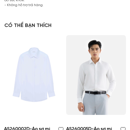
do sức khỏe.
- Không hỗ trợ trả hàng.
CÓ THỂ BẠN THÍCH
AS260002D-Áo sơ mi
AS260005D-Áo sơ mi