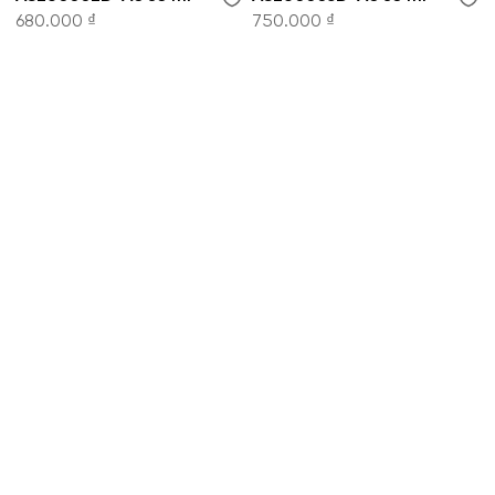
680.000 ₫
750.000 ₫
CÔNG TY CỔ PHẦN THỜI TRANG KOWIL VIỆT
NAM
Hotline: 1900 8079
8:30 - 19:00 tất cả các ngày trong tuần.