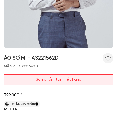
ÁO SƠ MI - AS221562D
MÃ SP
AS221562D
Sản phẩm tạm hết hàng
399.000 ₫
Tích lũy
399
điểm
MÔ TẢ