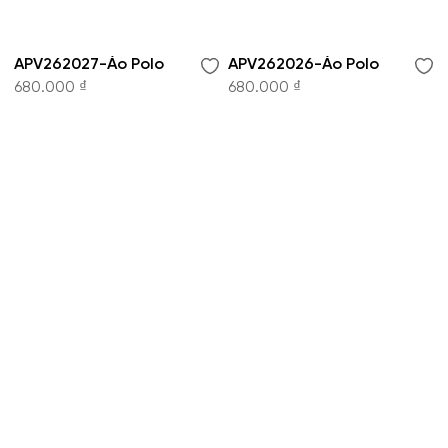
APV262027-Áo Polo
APV262026-Áo Polo
680.000 ₫
680.000 ₫
CÔNG TY CỔ PHẦN THỜI TRANG KOWIL VIỆT