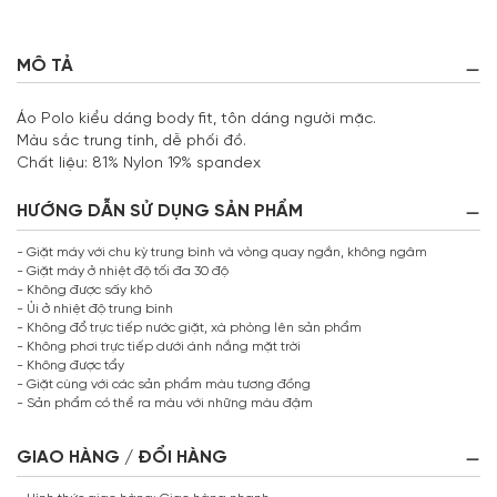
MÔ TẢ
Áo Polo kiểu dáng body fit, tôn dáng người mặc.
Màu sắc trung tính, dễ phối đồ.
Chất liệu: 81% Nylon 19% spandex
HƯỚNG DẪN SỬ DỤNG SẢN PHẨM
- Giặt máy với chu kỳ trung bình và vòng quay ngắn, không ngâm
- Giặt máy ở nhiệt độ tối đa 30 độ
- Không được sấy khô
- Ủi ở nhiệt độ trung bình
- Không đổ trực tiếp nước giặt, xà phòng lên sản phẩm
- Không phơi trực tiếp dưới ánh nắng mặt trời
- Không được tẩy
- Giặt cùng với các sản phẩm màu tương đồng
- Sản phẩm có thể ra màu với những màu đậm
GIAO HÀNG / ĐỔI HÀNG