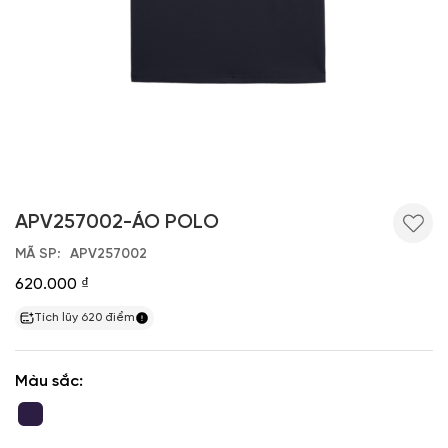
APV257002-ÁO POLO
MÃ SP
APV257002
620.000 ₫
Tích lũy
620
điểm
Màu sắc