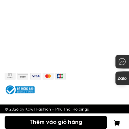
Quy định đổi hàng
Hướng dẫn mua hàng
KẾT NỐI
PHƯƠNG THỨC THANH TOÁN
©
2026
by Kowil Fashion - Phú Thái Holdings
Thêm vào giỏ hàng