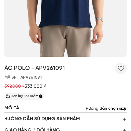
ÁO POLO - APV261091
MÃ SP
APV261091
399.000 ₫
333.000 ₫
Tích lũy
333
điểm
MÔ TẢ
Hướng dẫn chọn size
HƯỚNG DẪN SỬ DỤNG SẢN PHẨM
GIAO HÀNG / ĐỔI HÀNG