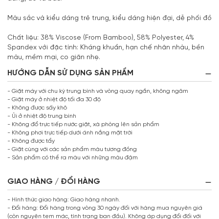
Màu sắc và kiểu dáng trẻ trung, kiểu dáng hiện đại, dễ phối đồ
Chất liệu: 38% Viscose (From Bamboo), 58% Polyester, 4%
Spandex với đặc tính: Kháng khuẩn, hạn chế nhăn nhàu, bền
màu, mềm mại, co giãn nhẹ.
HƯỚNG DẪN SỬ DỤNG SẢN PHẨM
- Giặt máy với chu kỳ trung bình và vòng quay ngắn, không ngâm
- Giặt máy ở nhiệt độ tối đa 30 độ
- Không được sấy khô
- Ủi ở nhiệt độ trung bình
- Không đổ trực tiếp nước giặt, xà phòng lên sản phẩm
- Không phơi trực tiếp dưới ánh nắng mặt trời
- Không được tẩy
- Giặt cùng với các sản phẩm màu tương đồng
- Sản phẩm có thể ra màu với những màu đậm
GIAO HÀNG / ĐỔI HÀNG
- Hình thức giao hàng: Giao hàng nhanh.
- Đổi hàng: Đổi hàng trong vòng 30 ngày đối với hàng mua nguyên giá
(còn nguyên tem mác, tình trạng ban đầu). Không áp dụng đổi đối với