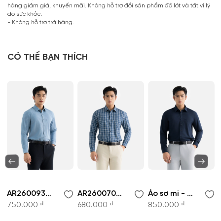
hàng giảm giá, khuyến mãi. Không hỗ trợ đổi sản phẩm đồ lót và tất vì lý
do sức khỏe.
- Không hỗ trợ trả hàng.
CÓ THỂ BẠN THÍCH
AR260093DT-Áo sơ mi
AR260070DT-Áo sơ mi
Áo sơ mi - AR261049DT
750.000 ₫
680.000 ₫
850.000 ₫