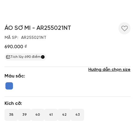
ÁO SƠ MI - AR255021NT
MÃ SP
AR255021NT
690.000 ₫
Tích lũy
690
điểm
Hướng dẫn chọn size
Màu sắc
Kích cỡ
38
39
40
41
42
43