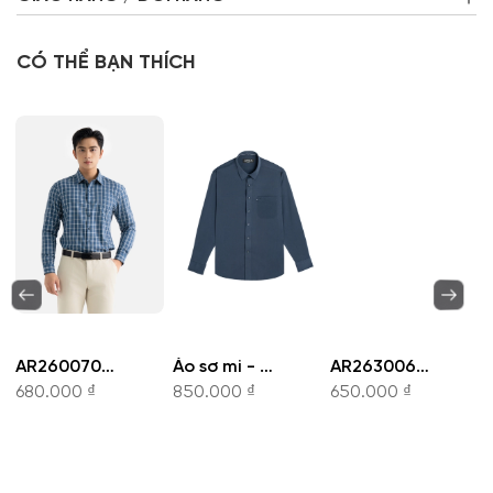
CÓ THỂ BẠN THÍCH
AR260070DT-Áo sơ mi
Áo sơ mi - AR261049DT
AR263006NT-Áo sơ mi
680.000 ₫
850.000 ₫
650.000 ₫