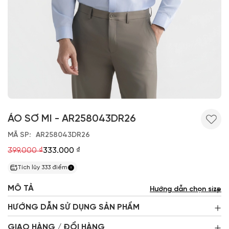
ÁO SƠ MI - AR258043DR26
MÃ SP
AR258043DR26
399.000 ₫
333.000 ₫
Tích lũy
333
điểm
MÔ TẢ
Hướng dẫn chọn size
HƯỚNG DẪN SỬ DỤNG SẢN PHẨM
GIAO HÀNG / ĐỔI HÀNG