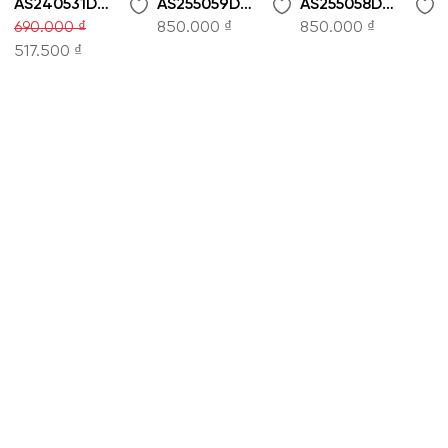
AS240531D-Áo sơ mi
AS255059D-Áo sơ mi
AS255058D-Áo sơ mi
690.000 ₫
850.000 ₫
850.000 ₫
517.500 ₫
CÔNG TY CỔ PHẦN THỜI TRANG KOWIL VIỆT
NAM
Hotline: 1900 8079