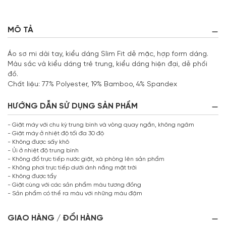
MÔ TẢ
Áo sơ mi dài tay, kiểu dáng Slim Fit dễ mặc, hợp form dáng.
Màu sắc và kiểu dáng trẻ trung, kiểu dáng hiện đại, dễ phối
đồ.
Chất liệu: 77% Polyester, 19% Bamboo, 4% Spandex
HƯỚNG DẪN SỬ DỤNG SẢN PHẨM
- Giặt máy với chu kỳ trung bình và vòng quay ngắn, không ngâm
- Giặt máy ở nhiệt độ tối đa 30 độ
- Không được sấy khô
- Ủi ở nhiệt độ trung bình
- Không đổ trực tiếp nước giặt, xà phòng lên sản phẩm
- Không phơi trực tiếp dưới ánh nắng mặt trời
- Không được tẩy
- Giặt cùng với các sản phẩm màu tương đồng
- Sản phẩm có thể ra màu với những màu đậm
GIAO HÀNG / ĐỔI HÀNG