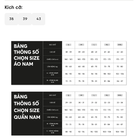
Kích cỡ
38
39
43