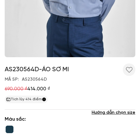
AS230564D-ÁO SƠ MI
MÃ SP
AS230564D
690.000 ₫
414.000 ₫
Tích lũy
414
điểm
Hướng dẫn chọn size
Màu sắc