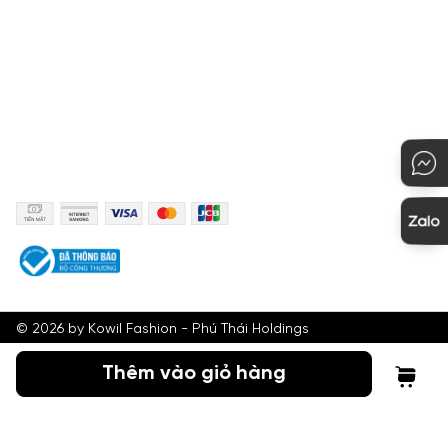
KẾT NỐI
PHƯƠNG THỨC THANH TOÁN
©
2026
by Kowil Fashion - Phú Thái Holdings
Thêm vào giỏ hàng
Tìm kiếm
Tài khoản
Giỏ hàng
Menu