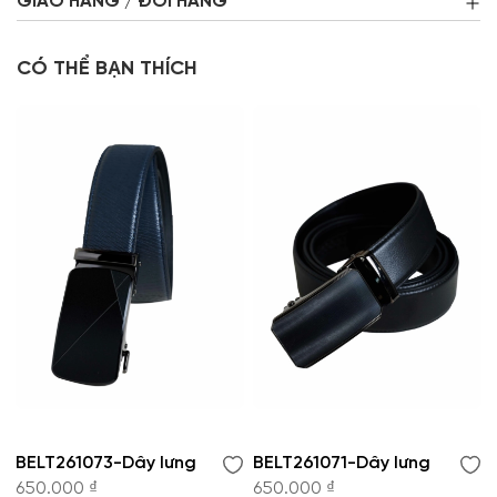
GIAO HÀNG / ĐỔI HÀNG
CÓ THỂ BẠN THÍCH
BELT261073-Dây lưng
BELT261071-Dây lưng
650.000 ₫
650.000 ₫