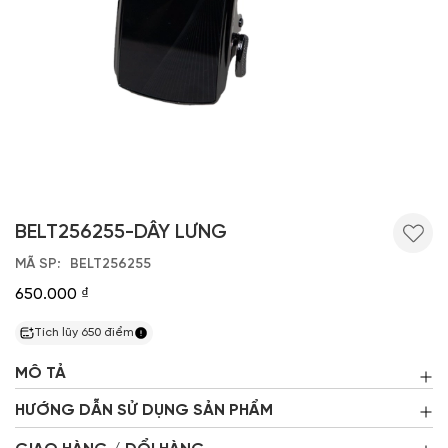
BELT256255-DÂY LƯNG
MÃ SP
BELT256255
650.000 ₫
Tích lũy
650
điểm
MÔ TẢ
HƯỚNG DẪN SỬ DỤNG SẢN PHẨM