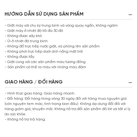
HƯỚNG DẪN SỬ DỤNG SẢN PHẨM
- Giặt máy với chu kỳ trung bình và vòng quay ngắn, không ngâm
- Giặt máy ở nhiệt độ tối đa 30 độ
- Không được sấy khô
- Ủi ở nhiệt độ trung bình
- Không đổ trực tiếp nước giặt, xà phòng lên sản phẩm
- Không phơi trực tiếp dưới ánh nắng mặt trời
- Không được tẩy
- Giặt cùng với các sản phẩm màu tương đồng
- Sản phẩm có thể ra màu với những màu đậm
GIAO HÀNG / ĐỔI HÀNG
- Hình thức giao hàng: Giao hàng nhanh.
- Đổi hàng: Đổi hàng trong vòng 30 ngày đối với hàng mua nguyên giá
(còn nguyên tem mác, tình trạng ban đầu). Không áp dụng đổi đối với
hàng giảm giá, khuyến mãi. Không hỗ trợ đổi sản phẩm đồ lót và tất vì lý
do sức khỏe.
- Không hỗ trợ trả hàng.