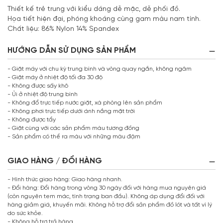
Thiết kế trẻ trung với kiểu dáng dễ mặc, dễ phối đồ.
Họa tiết hiện đại, phóng khoáng cùng gam màu nam tính.
Chất liệu: 86% Nylon 14% Spandex
HƯỚNG DẪN SỬ DỤNG SẢN PHẨM
- Giặt máy với chu kỳ trung bình và vòng quay ngắn, không ngâm
- Giặt máy ở nhiệt độ tối đa 30 độ
- Không được sấy khô
- Ủi ở nhiệt độ trung bình
- Không đổ trực tiếp nước giặt, xà phòng lên sản phẩm
- Không phơi trực tiếp dưới ánh nắng mặt trời
- Không được tẩy
- Giặt cùng với các sản phẩm màu tương đồng
- Sản phẩm có thể ra màu với những màu đậm
GIAO HÀNG / ĐỔI HÀNG
- Hình thức giao hàng: Giao hàng nhanh.
- Đổi hàng: Đổi hàng trong vòng 30 ngày đối với hàng mua nguyên giá
(còn nguyên tem mác, tình trạng ban đầu). Không áp dụng đổi đối với
hàng giảm giá, khuyến mãi. Không hỗ trợ đổi sản phẩm đồ lót và tất vì lý
do sức khỏe.
- Không hỗ trợ trả hàng.