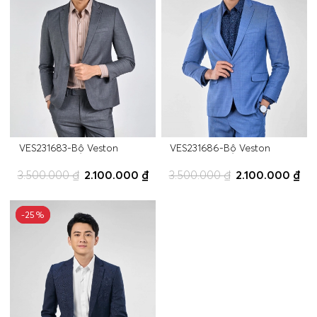
VES231683-Bộ Veston
VES231686-Bộ Veston
3.500.000 ₫
2.100.000 ₫
3.500.000 ₫
2.100.000 ₫
-25%
-25%