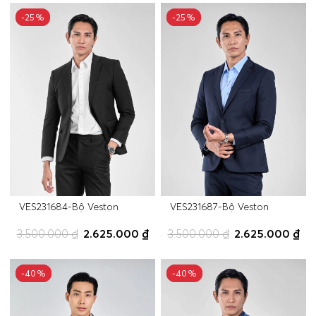
-25%
-25%
-25%
-25%
VES231684-Bộ Veston
VES231687-Bộ Veston
3.500.000 ₫
2.625.000 ₫
3.500.000 ₫
2.625.000 ₫
-40%
-40%
-40%
-40%