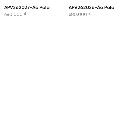
APV262027-Áo Polo
APV262026-Áo Polo
680.000 ₫
680.000 ₫
CÔNG TY CỔ PHẦN THỜI TRANG KOWIL VIỆT
NAM
Hotline: 1900 8079
8:30 - 19:00 tất cả các ngày trong tuần.
VP Phía Bắc:
Tầng 17 tòa nhà Viwaseen, 48 Phố
Tố Hữu, Đại Mỗ, Hà Nội.