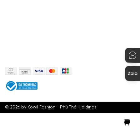
Hướng dẫn mua hàng
KẾT NỐI
PHƯƠNG THỨC THANH TOÁN
©
2026
by Kowil Fashion - Phú Thái Holdings