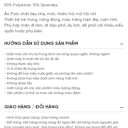
90% Polyester, 10% Spandex
Áo Polo chất liệu nhẹ, mát, thấm hút mồ hôi tốt.
Thiết kế trẻ trung, năng động, màu trắng hiện đại, nam tính.
Phù hợp mặc đi làm, đi dạo phố, du lịch, dễ phối với nhiều kiểu
quần hoặc phụ kiện.
HƯỚNG DẪN SỬ DỤNG SẢN PHẨM
- Giặt máy với chu kỳ trung bình và vòng quay ngắn, không ngâm
- Giặt máy ở nhiệt độ tối đa 30 độ
- Không được sấy khô
- Ủi ở nhiệt độ trung bình
- Không đổ trực tiếp nước giặt, xà phòng lên sản phẩm
- Không phơi trực tiếp dưới ánh nắng mặt trời
- Không được tẩy
- Giặt cùng với các sản phẩm màu tương đồng
- Sản phẩm có thể ra màu với những màu đậm
GIAO HÀNG / ĐỔI HÀNG
- Hình thức giao hàng: Giao hàng nhanh.
- Đổi hàng: Đổi hàng trong vòng 30 ngày đối với hàng mua nguyên giá
(còn nguyên tem mác, tình trạng ban đầu). Không áp dụng đổi đối với