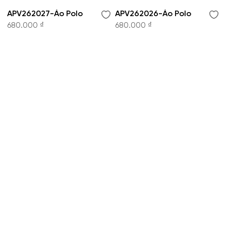
APV262027-Áo Polo
APV262026-Áo Polo
680.000 ₫
680.000 ₫
CÔNG TY CỔ PHẦN THỜI TRANG KOWIL VIỆT
NAM