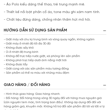
- Áo Polo kiểu dáng thể thao, trẻ trung mạnh mẽ.
- Thiết kế nổi bật phần cổ áo, tone màu ghi xám nam tính.
- Chất liệu đứng dáng, chống nhăn thấm hút mồ hôi.
HƯỚNG DẪN SỬ DỤNG SẢN PHẨM
- Giặt máy với chu kỳ trung bình và vòng quay ngắn, không ngâm
- Giặt máy ở nhiệt độ tối đa 30 độ
- Không được sấy khô
- Ủi ở nhiệt độ trung bình
- Không đổ trực tiếp nước giặt, xà phòng lên sản phẩm
- Không phơi trực tiếp dưới ánh nắng mặt trời
- Không được tẩy
- Giặt cùng với các sản phẩm màu tương đồng
- Sản phẩm có thể ra màu với những màu đậm
GIAO HÀNG / ĐỔI HÀNG
- Hình thức giao hàng: Giao hàng nhanh.
- Đổi hàng: Đổi hàng trong vòng 30 ngày đối với hàng mua nguyên giá
(còn nguyên tem mác, tình trạng ban đầu). Không áp dụng đổi đối với
hàng giảm giá, khuyến mãi. Không hỗ trợ đổi sản phẩm đồ lót và tất vì lý