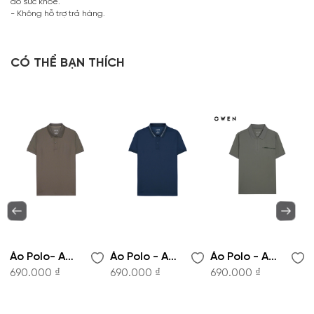
do sức khỏe.
- Không hỗ trợ trả hàng.
CÓ THỂ BẠN THÍCH
Áo Polo- APV262058
Áo Polo - APV262056
Áo Polo - APV262055
690.000 ₫
690.000 ₫
690.000 ₫