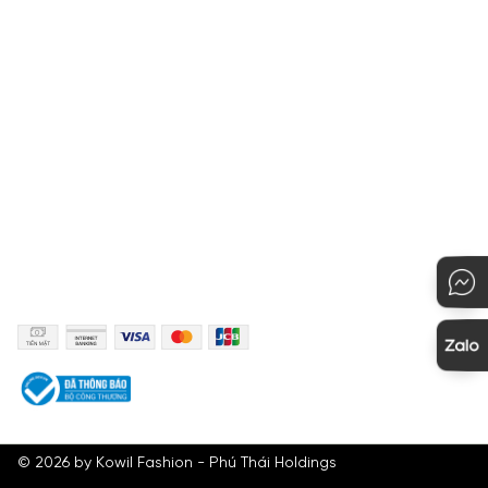
Chính sách bảo mật
Hướng dẫn thanh toán
Quy định đổi hàng
Hướng dẫn mua hàng
KẾT NỐI
PHƯƠNG THỨC THANH TOÁN
©
2026
by Kowil Fashion - Phú Thái Holdings