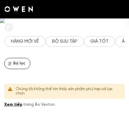
Áo vest nam đẹp, cập nhật phong cách theo xu
hướng mới nhất , được sản xuất từ những chất
liệu cao cấp của OWEN mang đến cho các quý
ông một phong cách lịch lãm
Tài
khoản
của
tôi
HÀNG MỚI VỀ
BỘ SƯU TẬP
GIÁ TỐT
ÁO
Danh
sách
yêu
thích
Bộ lọc
Đăng
nhập
Tạo
Chúng tôi không thể tìm thấy sản phẩm phù hợp với lựa
tài
chọn.
khoản
Xem tiếp
trang Áo Veston.