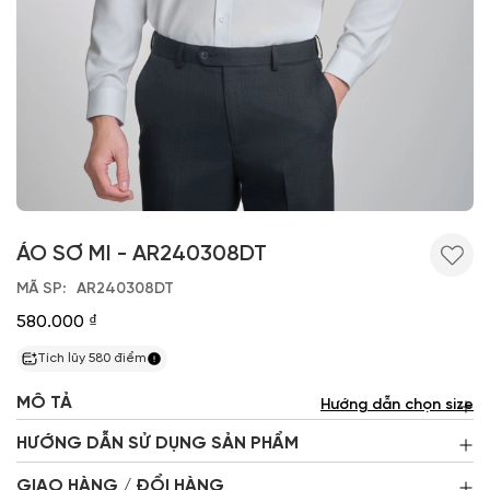
ÁO SƠ MI - AR240308DT
MÃ SP
AR240308DT
580.000 ₫
Tích lũy
580
điểm
MÔ TẢ
Hướng dẫn chọn size
HƯỚNG DẪN SỬ DỤNG SẢN PHẨM
GIAO HÀNG / ĐỔI HÀNG