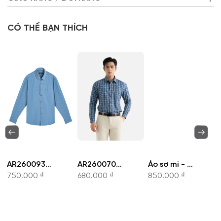
CÓ THỂ BẠN THÍCH
AR260093DT-Áo sơ mi
AR260070DT-Áo sơ mi
Áo sơ mi - AR261049DT
750.000 ₫
680.000 ₫
850.000 ₫