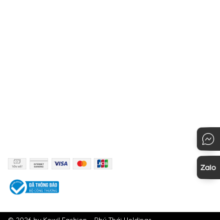
Liên hệ với Owen
Hướng dẫn chọn kích cỡ
Chính sách bảo mật
Hướng dẫn thanh toán
Quy định đổi hàng
Hướng dẫn mua hàng
KẾT NỐI
PHƯƠNG THỨC THANH TOÁN