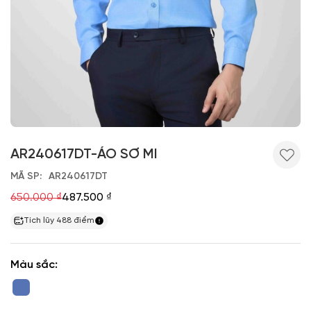
AR240617DT-ÁO SƠ MI
MÃ SP
AR240617DT
650.000 ₫
487.500 ₫
Tích lũy
488
điểm
Màu sắc