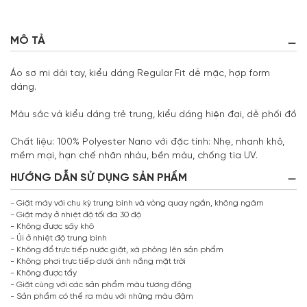
MÔ TẢ
Áo sơ mi dài tay, kiểu dáng Regular Fit dễ mặc, hợp form
dáng.
Màu sắc và kiểu dáng trẻ trung, kiểu dáng hiện đại, dễ phối đồ
Chất liệu: 100% Polyester Nano với đặc tính: Nhẹ, nhanh khô,
mềm mại, hạn chế nhăn nhàu, bền màu, chống tia UV.
HƯỚNG DẪN SỬ DỤNG SẢN PHẨM
- Giặt máy với chu kỳ trung bình và vòng quay ngắn, không ngâm
- Giặt máy ở nhiệt độ tối đa 30 độ
- Không được sấy khô
- Ủi ở nhiệt độ trung bình
- Không đổ trực tiếp nước giặt, xà phòng lên sản phẩm
- Không phơi trực tiếp dưới ánh nắng mặt trời
- Không được tẩy
- Giặt cùng với các sản phẩm màu tương đồng
- Sản phẩm có thể ra màu với những màu đậm