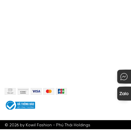
Hướng dẫn chọn kích cỡ
Chính sách bảo mật
Hướng dẫn thanh toán
Quy định đổi hàng
Hướng dẫn mua hàng
KẾT NỐI
PHƯƠNG THỨC THANH TOÁN
©
2026
by Kowil Fashion - Phú Thái Holdings