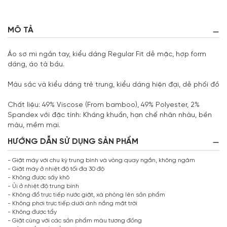
MÔ TẢ
Áo sơ mi ngắn tay, kiểu dáng Regular Fit dễ mặc, hợp form
dáng, áo tà bầu.
Màu sắc và kiểu dáng trẻ trung, kiểu dáng hiện đại, dễ phối đồ
Chất liệu: 49% Viscose (From bamboo), 49% Polyester, 2%
Spandex với đặc tính: Kháng khuẩn, hạn chế nhăn nhàu, bền
màu, mềm mại.
HƯỚNG DẪN SỬ DỤNG SẢN PHẨM
- Giặt máy với chu kỳ trung bình và vòng quay ngắn, không ngâm
- Giặt máy ở nhiệt độ tối đa 30 độ
- Không được sấy khô
- Ủi ở nhiệt độ trung bình
- Không đổ trực tiếp nước giặt, xà phòng lên sản phẩm
- Không phơi trực tiếp dưới ánh nắng mặt trời
- Không được tẩy
- Giặt cùng với các sản phẩm màu tương đồng