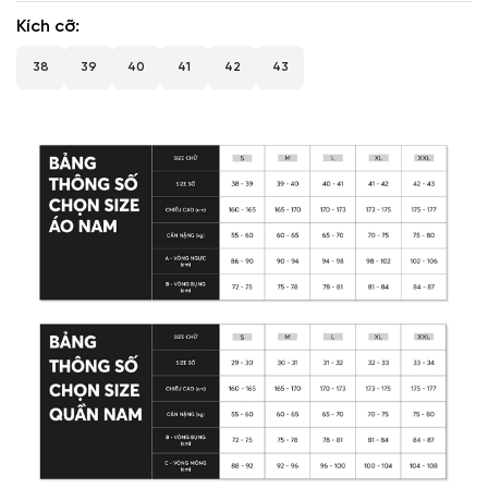
Kích cỡ
38
39
40
41
42
43