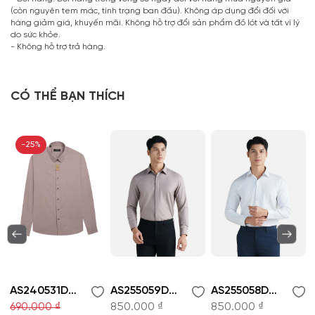
(còn nguyên tem mác, tình trạng ban đầu). Không áp dụng đổi đối với
hàng giảm giá, khuyến mãi. Không hỗ trợ đổi sản phẩm đồ lót và tất vì lý
do sức khỏe.
- Không hỗ trợ trả hàng.
CÓ THỂ BẠN THÍCH
-25%
AS240531D-Áo sơ mi
AS255059D-Áo sơ mi
AS255058D-Áo sơ mi
690.000 ₫
850.000 ₫
850.000 ₫