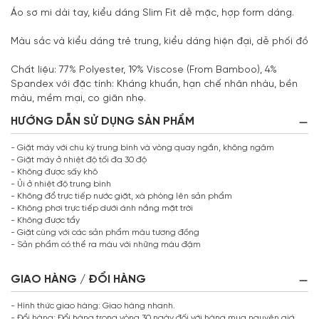
Áo sơ mi dài tay, kiểu dáng Slim Fit dễ mặc, hợp form dáng.
Màu sắc và kiểu dáng trẻ trung, kiểu dáng hiện đại, dễ phối đồ
Chất liệu: 77% Polyester, 19% Viscose (From Bamboo), 4%
Spandex với đặc tính: Kháng khuẩn, hạn chế nhăn nhàu, bền
màu, mềm mại, co giãn nhẹ.
HƯỚNG DẪN SỬ DỤNG SẢN PHẨM
- Giặt máy với chu kỳ trung bình và vòng quay ngắn, không ngâm
- Giặt máy ở nhiệt độ tối đa 30 độ
- Không được sấy khô
- Ủi ở nhiệt độ trung bình
- Không đổ trực tiếp nước giặt, xà phòng lên sản phẩm
- Không phơi trực tiếp dưới ánh nắng mặt trời
- Không được tẩy
- Giặt cùng với các sản phẩm màu tương đồng
- Sản phẩm có thể ra màu với những màu đậm
GIAO HÀNG / ĐỔI HÀNG
- Hình thức giao hàng: Giao hàng nhanh.
- Đổi hàng: Đổi hàng trong vòng 30 ngày đối với hàng mua nguyên giá