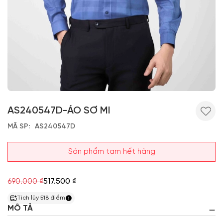
AS240547D-ÁO SƠ MI
MÃ SP
AS240547D
Sản phẩm tạm hết hàng
690.000 ₫
517.500 ₫
Tích lũy
518
điểm
MÔ TẢ