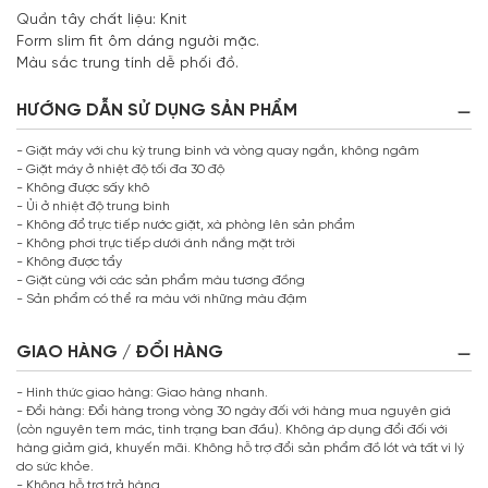
Quần tây chất liệu: Knit
Form slim fit ôm dáng người mặc.
Màu sắc trung tính dễ phối đồ.
HƯỚNG DẪN SỬ DỤNG SẢN PHẨM
- Giặt máy với chu kỳ trung bình và vòng quay ngắn, không ngâm
- Giặt máy ở nhiệt độ tối đa 30 độ
- Không được sấy khô
- Ủi ở nhiệt độ trung bình
- Không đổ trực tiếp nước giặt, xà phòng lên sản phẩm
- Không phơi trực tiếp dưới ánh nắng mặt trời
- Không được tẩy
- Giặt cùng với các sản phẩm màu tương đồng
- Sản phẩm có thể ra màu với những màu đậm
GIAO HÀNG / ĐỔI HÀNG
- Hình thức giao hàng: Giao hàng nhanh.
- Đổi hàng: Đổi hàng trong vòng 30 ngày đối với hàng mua nguyên giá
(còn nguyên tem mác, tình trạng ban đầu). Không áp dụng đổi đối với
hàng giảm giá, khuyến mãi. Không hỗ trợ đổi sản phẩm đồ lót và tất vì lý
do sức khỏe.
- Không hỗ trợ trả hàng.