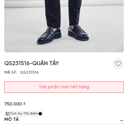
QS231516-QUẦN TÂY
MÃ SP
QS231516
Sản phẩm tạm hết hàng
750.000 ₫
Tích lũy
750
điểm
MÔ TẢ