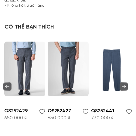
do sức khỏe.
- Không hỗ trợ trả hàng.
CÓ THỂ BẠN THÍCH
QS252429-Quần tây nam
QS252427-Quần tây nam
QS252441-Quần tây nam
650.000 ₫
650.000 ₫
730.000 ₫