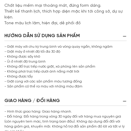
Chất liệu mềm mại thoáng mát, đứng form dáng.
Thiết kế thanh lịch, thích hợp diện mặc khi tới công sở, dự sự
kiện.
Tone màu lịch lãm, hiện đại, dễ phối đồ
HƯỚNG DẪN SỬ DỤNG SẢN PHẨM
- Giặt máy với chu kỳ trung bình và vòng quay ngắn, không ngâm
- Giặt máy ở nhiệt độ tối đa 30 độ
- Không được sấy khô
- Ủi ở nhiệt độ trung bình
- Không đổ trực tiếp nước giặt, xà phòng lên sản phẩm
- Không phơi trực tiếp dưới ánh nắng mặt trời
- Không được tẩy
- Giặt cùng với các sản phẩm màu tương đồng
- Sản phẩm có thể ra màu với những màu đậm
GIAO HÀNG / ĐỔI HÀNG
- Hình thức giao hàng: Giao hàng nhanh.
- Đổi hàng: Đổi hàng trong vòng 30 ngày đối với hàng mua nguyên giá
(còn nguyên tem mác, tình trạng ban đầu). Không áp dụng đổi đối với
hàng giảm giá, khuyến mãi. Không hỗ trợ đổi sản phẩm đồ lót và tất vì lý