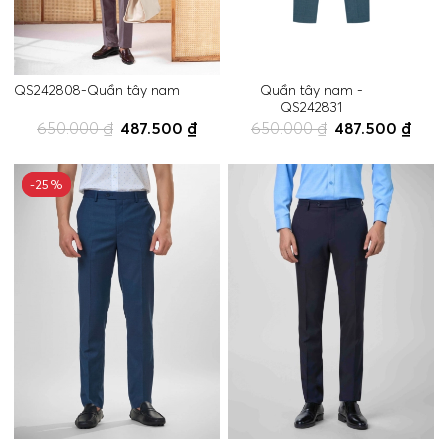
QS242808-Quần tây nam
Quần tây nam -
QS242831
650.000 ₫
487.500 ₫
650.000 ₫
487.500 ₫
-25%
-25%