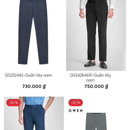
QS252442-Quần tây nam
QS242846R-Quần tây
nam
730.000 ₫
750.000 ₫
-25%
-25%
-25%
-25%