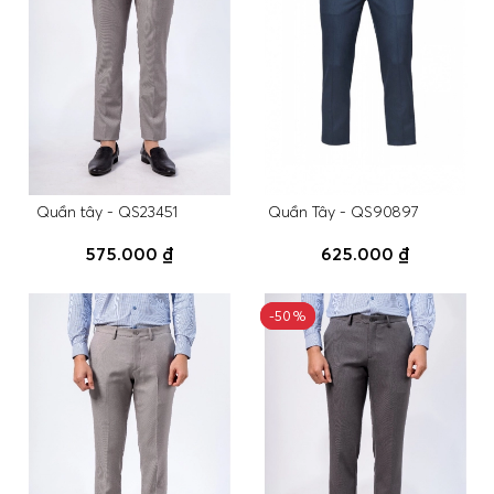
Quần tây - QS23451
Quần Tây - QS90897
575.000 ₫
625.000 ₫
-50%
-50%