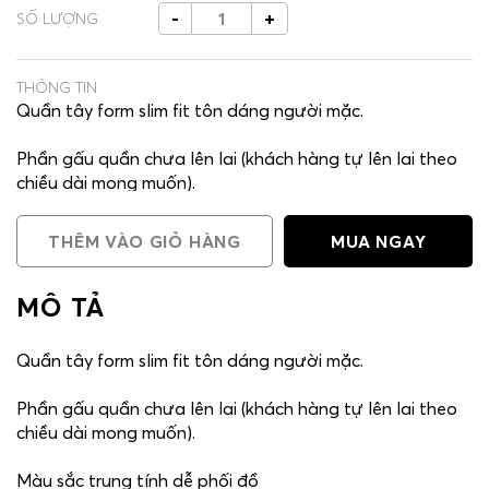
-
+
SỐ LƯỢNG
THÔNG TIN
Quần tây form slim fit tôn dáng người mặc.
Phần gấu quần chưa lên lai (khách hàng tự lên lai theo
chiều dài mong muốn).
Màu sắc trung tính dễ phối đồ
THÊM VÀO GIỎ HÀNG
MUA NGAY
Chất liệu:100% polyester với đặc tính: Handfeel mềm,
hạn chế nhăn, bạc màu, xù lông, co rút, nhẹ & nhanh khô.
MÔ TẢ
Quần tây form slim fit tôn dáng người mặc.
Phần gấu quần chưa lên lai (khách hàng tự lên lai theo
chiều dài mong muốn).
Màu sắc trung tính dễ phối đồ