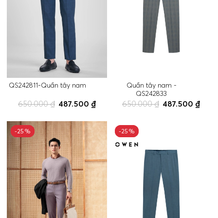
QS242811-Quần tây nam
Quần tây nam -
QS242833
650.000 ₫
487.500 ₫
650.000 ₫
487.500 ₫
-25%
-25%
-25%
-25%