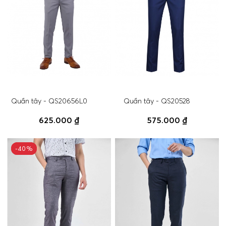
Quần tây - QS20656L0
Quần tây - QS20528
625.000 ₫
575.000 ₫
-40%
-40%