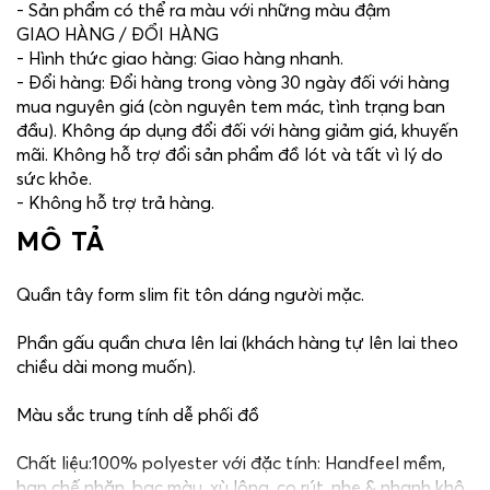
- Sản phẩm có thể ra màu với những màu đậm
GIAO HÀNG / ĐỔI HÀNG
- Hình thức giao hàng: Giao hàng nhanh.
- Đổi hàng: Đổi hàng trong vòng 30 ngày đối với hàng
mua nguyên giá (còn nguyên tem mác, tình trạng ban
đầu). Không áp dụng đổi đối với hàng giảm giá, khuyến
mãi. Không hỗ trợ đổi sản phẩm đồ lót và tất vì lý do
sức khỏe.
- Không hỗ trợ trả hàng.
MÔ TẢ
Quần tây form slim fit tôn dáng người mặc.
Phần gấu quần chưa lên lai (khách hàng tự lên lai theo
chiều dài mong muốn).
Màu sắc trung tính dễ phối đồ
Chất liệu:100% polyester với đặc tính: Handfeel mềm,
hạn chế nhăn, bạc màu, xù lông, co rút, nhẹ & nhanh khô.