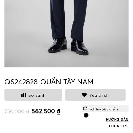
QS242828-QUẦN TÂY NAM
So sánh
Yêu thích
Tích lũy
563
điểm
562.500 ₫
750.000 ₫
HƯỚNG DẪN
CHỌN SIZE