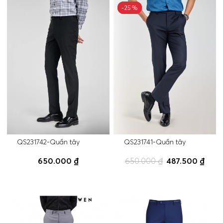
-25%
-25%
QS231742-Quần tây
QS231741-Quần tây
650.000 ₫
650.000 ₫
487.500 ₫