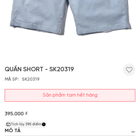
QUẦN SHORT - SK20319
MÃ SP
SK20319
Sản phẩm tạm hết hàng
395.000 ₫
Tích lũy
395
điểm
MÔ TẢ