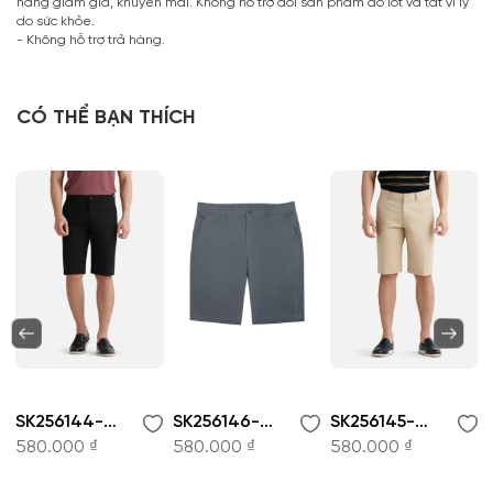
hàng giảm giá, khuyến mãi. Không hỗ trợ đổi sản phẩm đồ lót và tất vì lý
do sức khỏe.
- Không hỗ trợ trả hàng.
CÓ THỂ BẠN THÍCH
SK256144-Quần short nam
SK256146-Quần short nam
SK256145-Quần short nam
580.000 ₫
580.000 ₫
580.000 ₫