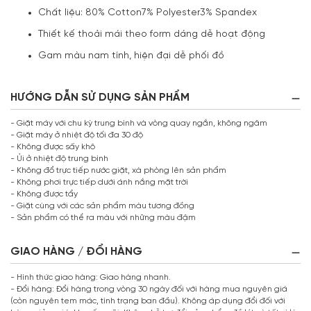
Chất liệu: 80% Cotton7% Polyester3% Spandex
Thiết kế thoải mái theo form dáng dễ hoạt động
Gam màu nam tính, hiện đại dễ phối đồ
HƯỚNG DẪN SỬ DỤNG SẢN PHẨM
- Giặt máy với chu kỳ trung bình và vòng quay ngắn, không ngâm
- Giặt máy ở nhiệt độ tối đa 30 độ
- Không được sấy khô
- Ủi ở nhiệt độ trung bình
- Không đổ trực tiếp nước giặt, xà phòng lên sản phẩm
- Không phơi trực tiếp dưới ánh nắng mặt trời
- Không được tẩy
- Giặt cùng với các sản phẩm màu tương đồng
- Sản phẩm có thể ra màu với những màu đậm
GIAO HÀNG / ĐỔI HÀNG
- Hình thức giao hàng: Giao hàng nhanh.
- Đổi hàng: Đổi hàng trong vòng 30 ngày đối với hàng mua nguyên giá
(còn nguyên tem mác, tình trạng ban đầu). Không áp dụng đổi đối với