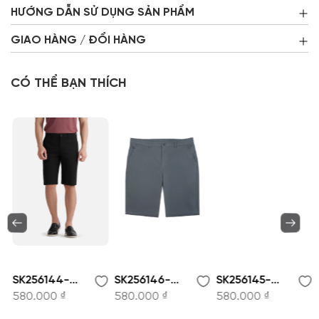
HƯỚNG DẪN SỬ DỤNG SẢN PHẨM
GIAO HÀNG / ĐỔI HÀNG
CÓ THỂ BẠN THÍCH
SK256144-Quần short nam
SK256146-Quần short nam
SK256145-Quần short nam
580.000 ₫
580.000 ₫
580.000 ₫