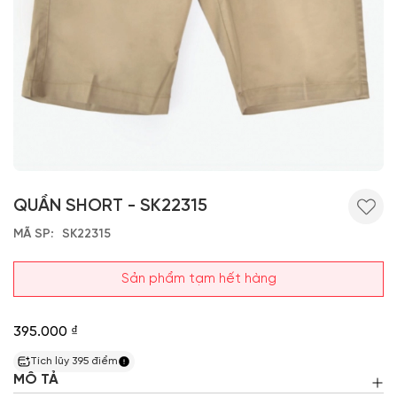
QUẦN SHORT - SK22315
MÃ SP
SK22315
Sản phẩm tạm hết hàng
395.000 ₫
Tích lũy
395
điểm
MÔ TẢ