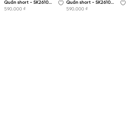
Quần short - SK261014
Quần short - SK261013
590.000 ₫
590.000 ₫
CÔNG TY CỔ PHẦN THỜI TRANG KOWIL VIỆT
NAM
Hotline: 1900 8079
8:30 - 19:00 tất cả các ngày trong tuần.