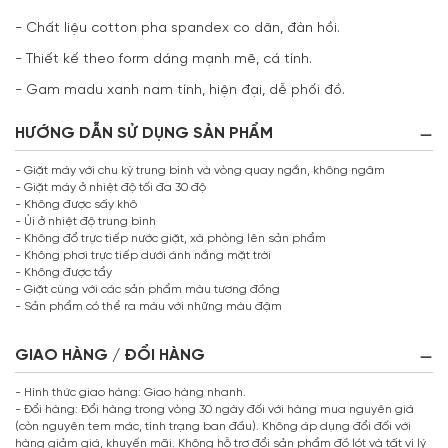
- Chất liệu cotton pha spandex co dãn, đàn hồi.
- Thiết kế theo form dáng mạnh mẽ, cá tính.
- Gam madu xanh nam tính, hiện đại, dễ phối đồ.
HƯỚNG DẪN SỬ DỤNG SẢN PHẨM
- Giặt máy với chu kỳ trung bình và vòng quay ngắn, không ngâm
- Giặt máy ở nhiệt độ tối đa 30 độ
- Không được sấy khô
- Ủi ở nhiệt độ trung bình
- Không đổ trực tiếp nước giặt, xà phòng lên sản phẩm
- Không phơi trực tiếp dưới ánh nắng mặt trời
- Không được tẩy
- Giặt cùng với các sản phẩm màu tương đồng
- Sản phẩm có thể ra màu với những màu đậm
GIAO HÀNG / ĐỔI HÀNG
- Hình thức giao hàng: Giao hàng nhanh.
- Đổi hàng: Đổi hàng trong vòng 30 ngày đối với hàng mua nguyên giá
(còn nguyên tem mác, tình trạng ban đầu). Không áp dụng đổi đối với
hàng giảm giá, khuyến mãi. Không hỗ trợ đổi sản phẩm đồ lót và tất vì lý