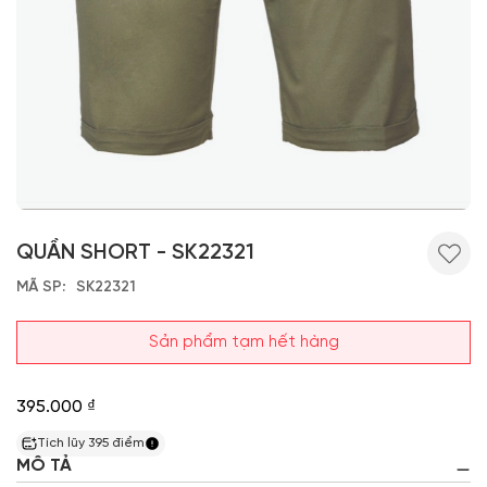
QUẦN SHORT - SK22321
MÃ SP
SK22321
Sản phẩm tạm hết hàng
395.000 ₫
Tích lũy
395
điểm
MÔ TẢ