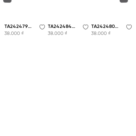
TA242479-Tất nam Owen
TA242484-Tất nam Owen
TA242480-Tất nam Owen
38.000 ₫
38.000 ₫
38.000 ₫
CÔNG TY CỔ PHẦN THỜI TRANG KOWIL VIỆT
NAM
Hotline: 1900 8079
8:30 - 19:00 tất cả các ngày trong tuần.