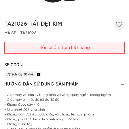
TA21026-TẤT DỆT KIM.
MÃ SP
TA21026
Sản phẩm tạm hết hàng
38.000 ₫
Tích lũy
38
điểm
HƯỚNG DẪN SỬ DỤNG SẢN PHẨM
- Giặt máy với chu kỳ trung bình và vòng quay ngắn, không ngâm
- Giặt máy ở nhiệt độ tối đa 30 độ
- Không được sấy khô
- Ủi ở nhiệt độ trung bình
- Không đổ trực tiếp nước giặt, xà phòng lên sản phẩm
- Không phơi trực tiếp dưới ánh nắng mặt trời
- Không được tẩy