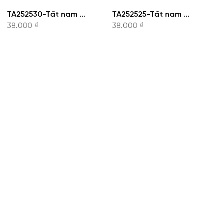
TA252530-Tất nam Owen
TA252525-Tất nam Owen
38.000 ₫
38.000 ₫
CÔNG TY CỔ PHẦN THỜI TRANG KOWIL VIỆT
NAM
Hotline: 1900 8079
8:30 - 19:00 tất cả các ngày trong tuần.
VP Phía Bắc:
Tầng 17 tòa nhà Viwaseen, 48 Phố
Tố Hữu, Đại Mỗ, Hà Nội.
VP Phía Nam:
186A Nam Kỳ Khởi Nghĩa, Phường