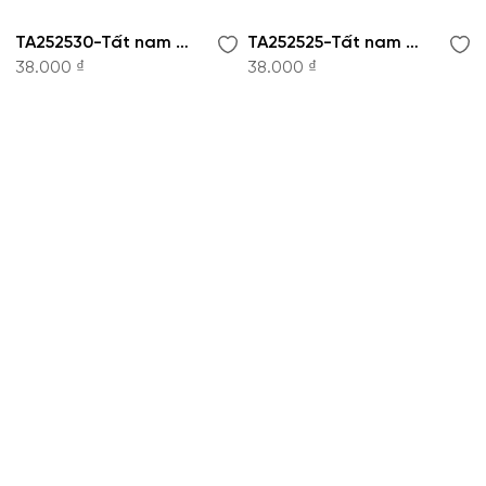
TA252530-Tất nam Owen
TA252525-Tất nam Owen
38.000 ₫
38.000 ₫
CÔNG TY CỔ PHẦN THỜI TRANG KOWIL VIỆT
NAM
Hotline: 1900 8079
8:30 - 19:00 tất cả các ngày trong tuần.
VP Phía Bắc:
Tầng 17 tòa nhà Viwaseen, 48 Phố
Tố Hữu, Đại Mỗ, Hà Nội.
VP Phía Nam:
186A Nam Kỳ Khởi Nghĩa, Phường