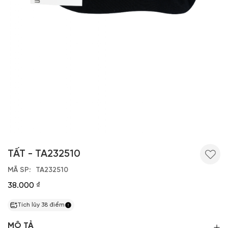
TẤT - TA232510
MÃ SP
TA232510
38.000 ₫
Tích lũy
38
điểm
MÔ TẢ