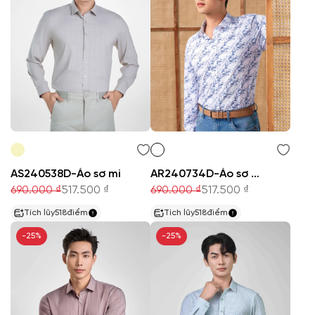
AS240538D-Áo sơ mi
AR240734D-Áo sơ mi
690.000 ₫
517.500 ₫
690.000 ₫
517.500 ₫
Tích lũy
518
điểm
Tích lũy
518
điểm
-25%
-25%