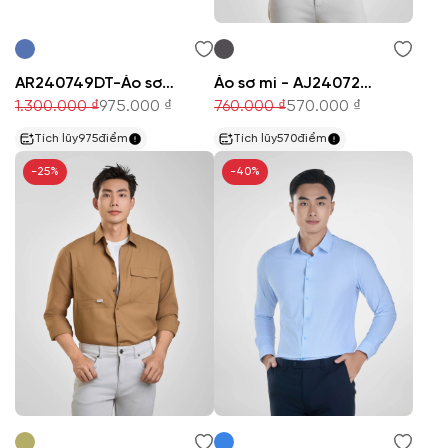
AR240749DT-Áo sơ mi
Áo sơ mi - AJ240722DT
1.300.000 ₫
975.000 ₫
760.000 ₫
570.000 ₫
Tích lũy
975
điểm
Tích lũy
570
điểm
-25%
-40%