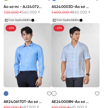
Áo sơ mi - AJ240727D
AS240003D-Áo sơ mi
720.000 ₫
540.000 ₫
1.400.000 ₫
840.000 ₫
Tích lũy
540
điểm
Tích lũy
840
điểm
-25%
-25%
AR240617DT-Áo sơ mi
AE240008N-Áo sơ mi
650.000 ₫
487.500 ₫
620.000 ₫
465.000 ₫