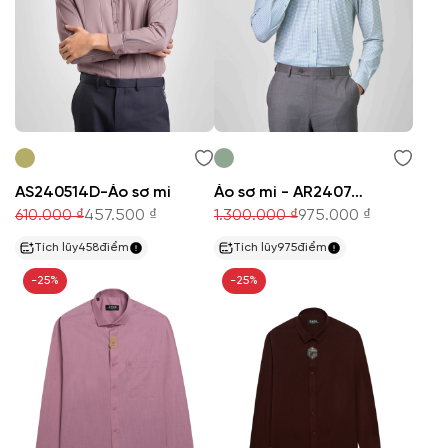
AS240514D-Áo sơ mi
Áo sơ mi - AR240747D
610.000 ₫
457.500 ₫
1.300.000 ₫
975.000 ₫
Tích lũy
458
điểm
Tích lũy
975
điểm
-25%
-25%