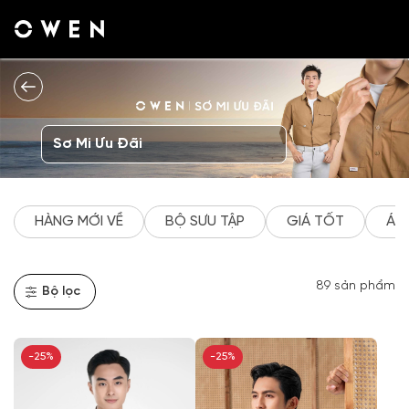
Tài
khoản
của
tôi
Danh
Sơ Mi Ưu Đãi
sách
yêu
thích
HÀNG MỚI VỀ
BỘ SƯU TẬP
GIÁ TỐT
ÁO
Đăng
nhập
Tạo
89
sản phẩm
tài
Bộ lọc
khoản
-25%
-25%