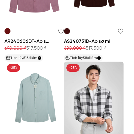
AR240606DT-Áo sơ mi
AS240731D-Áo sơ mi
690.000 ₫
517.500 ₫
690.000 ₫
517.500 ₫
Tích lũy
518
điểm
Tích lũy
518
điểm
-25%
-25%