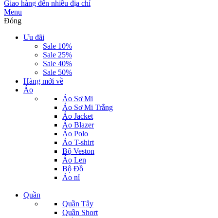
Giao hàng đến nhiều địa chỉ
Menu
Đóng
Ưu đãi
Sale 10%
Sale 25%
Sale 40%
Sale 50%
Hàng mới về
Áo
Áo Sơ Mi
Áo Sơ Mi Trắng
Áo Jacket
Áo Blazer
Áo Polo
Áo T-shirt
Bộ Veston
Áo Len
Bộ Đồ
Áo nỉ
Quần
Quần Tây
Quần Short