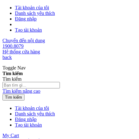
Tài khoản của tôi
Danh sách yêu thích
Đăng nhập
Tạo tài khoản
Chuyển đến nội dung
1900.8079
Hệ thống cửa hàng
back
Toggle Nav
Tìm kiếm
Tìm kiếm
Tìm kiếm nâng cao
Tìm kiếm
Tài khoản của tôi
Danh sách yêu thích
Đăng nhập
Tạo tài khoản
My Cart