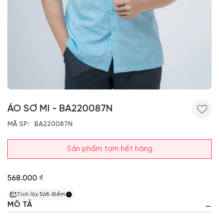
ÁO SƠ MI - BA220087N
MÃ SP
BA220087N
Sản phẩm tạm hết hàng
568.000 ₫
Tích lũy
568
điểm
MÔ TẢ