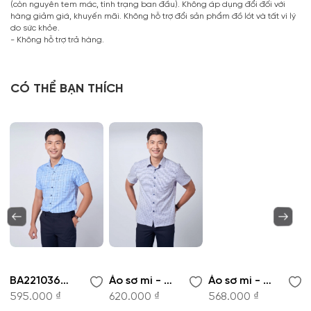
(còn nguyên tem mác, tình trạng ban đầu). Không áp dụng đổi đối với
hàng giảm giá, khuyến mãi. Không hỗ trợ đổi sản phẩm đồ lót và tất vì lý
do sức khỏe.
- Không hỗ trợ trả hàng.
CÓ THỂ BẠN THÍCH
BA221036NT-Áo sơ mi nam
Áo sơ mi - BA220825NT
Áo sơ mi - BA220830NT
595.000 ₫
620.000 ₫
568.000 ₫