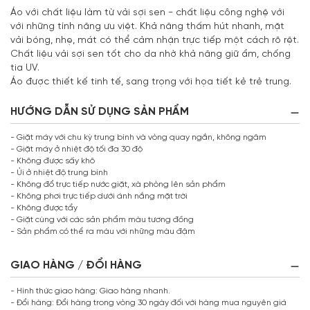
Áo với chất liệu làm từ vải sợi sen - chất liệu công nghệ với
với những tính năng ưu việt. Khả năng thấm hút nhanh, mặt
vải bóng, nhẹ, mát có thể cảm nhận trực tiếp một cách rõ rệt.
Chất liệu vải sợi sen tốt cho da nhờ khả năng giữ ẩm, chống
tia UV.
Áo được thiết kế tinh tế, sang trọng với họa tiết kẻ trẻ trung.
HƯỚNG DẪN SỬ DỤNG SẢN PHẨM
- Giặt máy với chu kỳ trung bình và vòng quay ngắn, không ngâm
- Giặt máy ở nhiệt độ tối đa 30 độ
- Không được sấy khô
- Ủi ở nhiệt độ trung bình
- Không đổ trực tiếp nước giặt, xà phòng lên sản phẩm
- Không phơi trực tiếp dưới ánh nắng mặt trời
- Không được tẩy
- Giặt cùng với các sản phẩm màu tương đồng
- Sản phẩm có thể ra màu với những màu đậm
GIAO HÀNG / ĐỔI HÀNG
- Hình thức giao hàng: Giao hàng nhanh.
- Đổi hàng: Đổi hàng trong vòng 30 ngày đối với hàng mua nguyên giá