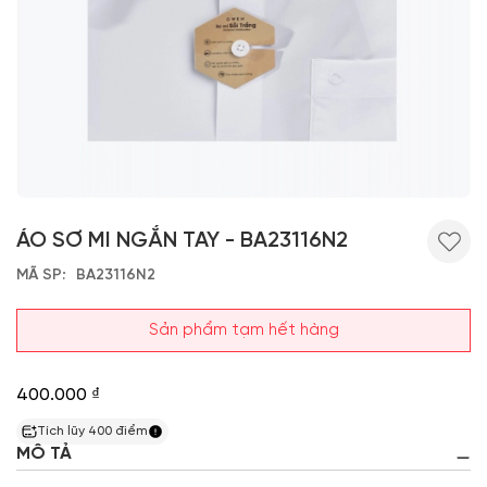
ÁO SƠ MI NGẮN TAY - BA23116N2
MÃ SP
BA23116N2
Sản phẩm tạm hết hàng
400.000 ₫
Tích lũy
400
điểm
MÔ TẢ