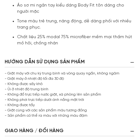
Áo sơ mi ngắn tay kiểu dáng Body Fit tôn dáng cho
người mặc
Tone màu trẻ trung, năng động, dễ dàng phối với nhiều
trang phục.
Chất liệu 25% modal 75% microfiber mềm mại thấm hút
mồ hôi, chống nhăn
HƯỚNG DẪN SỬ DỤNG SẢN PHẨM
- Giặt máy với chu kỳ trung bình và vòng quay ngắn, không ngâm
- Giặt máy ở nhiệt độ tối đa 30 độ
- Không được sấy khô
- Ủi ở nhiệt độ trung bình
- Không đổ trực tiếp nước giặt, xà phòng lên sản phẩm
- Không phơi trực tiếp dưới ánh nắng mặt trời
- Không được tẩy
- Giặt cùng với các sản phẩm màu tương đồng
- Sản phẩm có thể ra màu với những màu đậm
GIAO HÀNG / ĐỔI HÀNG