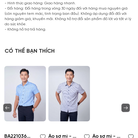
- Hình thức giao hàng: Giao hàng nhanh.
- Đổi hàng: Đổi hàng trong vòng 30 ngày đối với hàng mua nguyên giá
(còn nguyên tem mác, tình trạng ban đầu). Không áp dụng đổi đối với
hàng giảm giá, khuyến mãi. Không hỗ trợ đổi sản phẩm đồ lót và tất vì lý
do sức khỏe.
- Không hỗ trợ trả hàng.
CÓ THỂ BẠN THÍCH
BA221036NT-Áo sơ mi nam
Áo sơ mi - BA220825NT
Áo sơ mi - BA220830NT