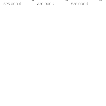
595.000 ₫
620.000 ₫
568.000 ₫
CÔNG TY CỔ PHẦN THỜI TRANG KOWIL VIỆT
NAM
Hotline: 1900 8079
8:30 - 19:00 tất cả các ngày trong tuần.